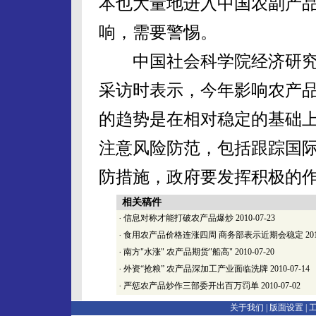
本也大量地进入中国农副产
响，需要警惕。
中国社会科学院经济研究
采访时表示，今年影响农产
的趋势是在相对稳定的基础
注意风险防范，包括跟踪国
防措施，政府要发挥积极的
相关稿件
·
信息对称才能打破农产品爆炒
2010-07-23
·
食用农产品价格连涨四周 商务部表示近期会稳定
201
·
南方"水涨" 农产品期货"船高"
2010-07-20
·
外资“抢粮” 农产品深加工产业面临洗牌
2010-07-14
·
严惩农产品炒作三部委开出百万罚单
2010-07-02
关于我们 |
版面设置
|