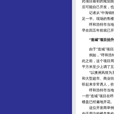
此项目最初的规划面
后可能自己开发，也
记者从“中海锦绣城
足一半。现场的售楼
呼和浩特市当地的
早在四五年前就已开
“造城”项目抬升
由于“造城”项目
例如，“呼和浩特万
此之前，这个项目周
平方米至少上调了五
“以澳洲风情为主题
和大型超市、商业街
听起来非常诱人，价
呼和浩特市当地一位
一些“造城”项目在
楼盘已经遍地开花。
这位开发商举例说，
由于周边的楼盘售价