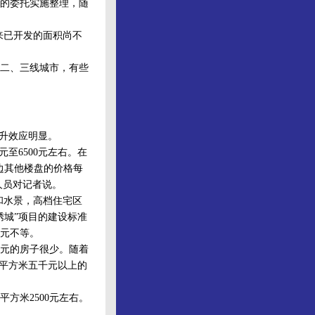
府的委托实施整理，随
来已开发的面积尚不
二、三线城市，有些
升效应明显。
至6500元左右。在
边其他楼盘的价格每
人员对记者说。
和水景，高档住宅区
绣城”项目的建设标准
多元不等。
元的房子很少。随着
每平方米五千元以上的
米2500元左右。