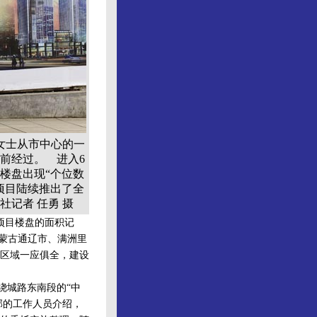
女士从市中心的一
前经过。 进入6
楼盘出现“个位数
项目陆续推出了全
社记者 任勇 摄
项目楼盘的面积记
内蒙古通辽市、满洲里
等区域一应俱全，建设
绕城路东南段的“中
部的工作人员介绍，