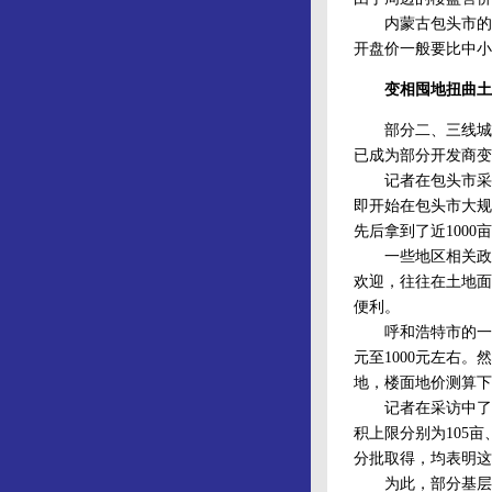
内蒙古包头市的一
开盘价一般要比中小
变相囤地扭曲土
部分二、三线城市
已成为部分开发商变
记者在包头市采访时
即开始在包头市大规
先后拿到了近1000
一些地区相关政府
欢迎，往往在土地面
便利。
呼和浩特市的一位
元至1000元左右
地，楼面地价测算下
记者在采访中了解
积上限分别为105亩
分批取得，均表明这
为此，部分基层干