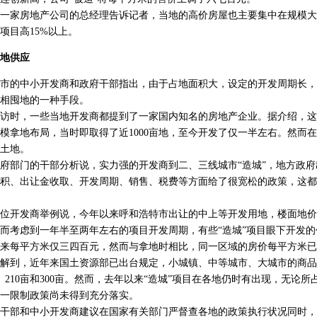
家房地产公司的总经理告诉记者，当地的高价房屋也主要集中在规模大
项目高15%以上。
地供应
的中小开发商和政府干部指出，由于占地面积大，设定的开发周期长，运
相囤地的一种手段。
，一些当地开发商都提到了一家国内知名的房地产企业。据介绍，这家企
模拿地布局，当时即取得了近1000亩地，至今开发了仅一半左右。然而
亩土地。
部门的干部分析说，实力强的开发商到二、三线城市“造城”，地方政府
积、出让金收取、开发周期、销售、税费等方面给了很宽松的政策，这都
开发商举例说，今年以来呼和浩特市出让的中上等开发用地，楼面地价已
。然而考虑到一年半至两年左右的项目开发周期，有些“造城”项目眼下开发
来每平方米仅三四百元，然而与拿地时相比，同一区域的房价每平方米已上
到，近年来国土资源部已出台规定，小城镇、中等城市、大城市的商品
、210亩和300亩。然而，去年以来“造城”项目在各地仍时有出现，无论
一限制政策尚未得到充分落实。
部和中小开发商建议在国家有关部门严督查各地的政策执行状况同时，