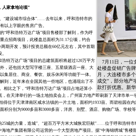
，人家拿地论顷”
“建设城市综合体”……去年以来，呼和浩特市的
有以上字眼的售房广告。
“呼和浩特万达广场”项目售楼部了解到，作为呼
的重点招商项目，此楼盘总面积为31.17公顷，约合
划分两期开发，预计投资总额在60亿元左右，其中首期
设。
特万达广场”项目的总建筑面积将超过120万平方
7月11日，一位
外，还包括大型写字楼三座、五星级酒店一座、大
处楼盘促销广告牌
月，大连楼市多个
以集居住、商业、餐饮、娱乐休闲等功能于一体。
成交”，部分地产
到，近年来在全国其他一些地区，也涌现出了不
款打折优惠。新华
目。相比之下，“呼和浩特万达广场”项目占地还算小
底，在天津举行的一场土地拍卖会上，广州富力地产即刷新了天津市单一
总价拍得位于天津津南区咸水沽镇的一片土地，面积约1933亩。而碧桂园在
面积分别为9000多亩和3000多亩，洋房、别墅、酒店、购物广场、学校
5城的力量，造城”、“超百万平方米大城恢宏巨献”……位于呼和浩特市
中海地产集团有限公司运营的一个大型房地产项目。据“中海锦绣城”售楼