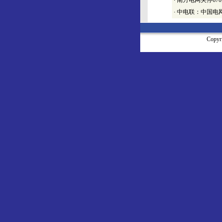
·
南方电网关停67
·
中电联：中国电
Copy