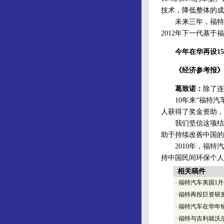
技术，降低整体的成
未来三年，福特下列电
2012年下一代基
今年在华再设1
《经济参考报》
葛致诺：
除了连
10年来“福特汽车环
人获得了奖金资助，
我们坚信这项结合
助于持续改善中国的
2010年，福特汽
持中国民间环保个人
相关稿件
·
福特汽车美国1月
·
福特再投巨资研
·
福特汽车在华年销
·
福特与吉利就沃