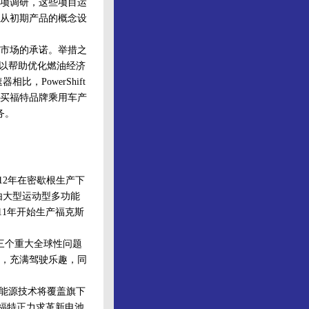
专项调研，这些项目运
。从初期产品的概念设
市场的承诺。举措之
可以帮助优化燃油经济
比，PowerShift
购买福特品牌乘用车产
务。
12年在密歇根生产下
由大型运动型多功能
11年开始生产福克斯
三个重大全球性问题
，充满驾驶乐趣，同
新能源技术将覆盖旗下
。福特正力求革新电池