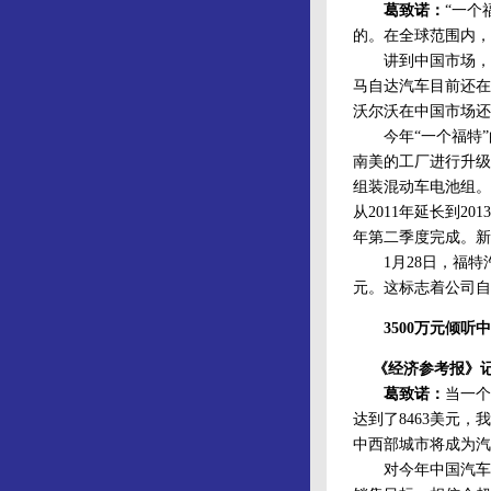
葛致诺：
“一个
的。在全球范围内，
讲到中国市场，我
马自达汽车目前还在
沃尔沃在中国市场还
今年“一个福特”的
南美的工厂进行升级
组装混动车电池组。
从2011年延长到2
年第二季度完成。新
1月28日，福特汽车
元。这标志着公司自
3500万元倾听
《经济参考报》
葛致诺：
当一个
达到了8463美元，
中西部城市将成为汽
对今年中国汽车市场