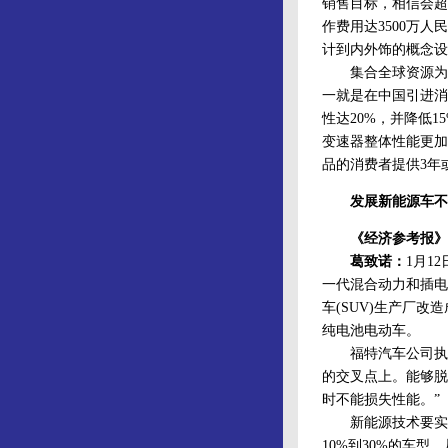
销售目标，相信会超
作费用达3500万
计到内外饰的概念设
集合全球资源为中
一就是在中国引进消
性达20%，并降低15
变速器整体性能更加
品的消费者提供3年
发展新能源车不
《经济参考报》
葛致诺：
1月1
一代混合动力和插电
车(SUV)生产厂改
纯电池电动车。
福特汽车公司执行董
的交叉点上。能够脱
时不能损失性能。”
新能源技术要实现量
10%到30%的车