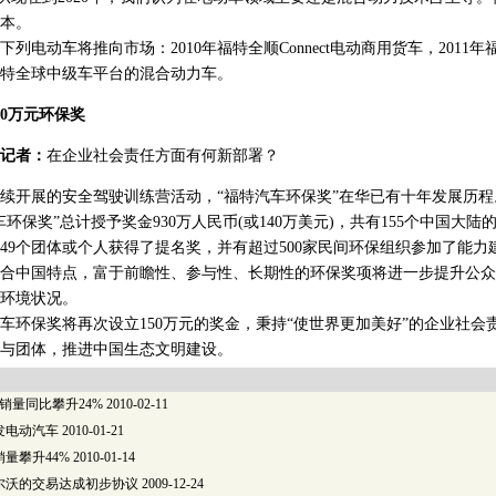
本。
动车将推向市场：2010年福特全顺Connect电动商用货车，2011
于福特全球中级车平台的混合动力车。
50万元环保奖
记者：
在企业社会责任方面有何新部署？
续开展的安全驾驶训练营活动，“福特汽车环保奖”在华已有十年发展历程
保奖”总计授予奖金930万人民币(或140万美元)，共有155个中国大
49个团体或个人获得了提名奖，并有超过500家民间环保组织参加了能力
中国特点，富于前瞻性、参与性、长期性的环保奖项将进一步提升公众
环境状况。
车环保奖将再次设立150万元的奖金，秉持“使世界更加美好”的企业社会
与团体，推进中国生态文明建设。
销量同比攀升24%
2010-02-11
发电动汽车
2010-01-21
量攀升44%
2010-01-14
尔沃的交易达成初步协议
2009-12-24