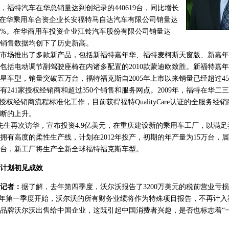
9年，福特汽车在华总销量达到创纪录的440619台，同比增长
车在华乘用车合资企业长安福特马自达汽车有限公司销量达
长55%。在华商用车投资企业江铃汽车股份有限公司销量达
两个销售数据均创下了历史新高。
场推出了多款新产品，包括新福特嘉年华、福特麦柯斯天窗版、新嘉年
包括电动调节副驾驶座椅在内诸多配置的2010款蒙迪欧致胜。新福特嘉年
星车型，销量突破五万台，福特福克斯自2005年上市以来销量已经超过4
41家授权经销商和超过350个销售和服务网点。2009年，福特在华二
授权经销商流程标准化工作，目前获得福特QualityCare认证的全服务经销
断的上升。
再次访华，宣布投资4.9亿美元，在重庆建设新的乘用车工厂，以满足
拥有高度的柔性生产线，计划在2012年投产，初期的年产量为15万台，
万台，新工厂将生产全新全球福特福克斯车型。
身计划初见成效
记者：
据了解，去年第四季度，沃尔沃报告了3200万美元的税前营业亏
从今年第一季度开始，沃尔沃的所有财务业绩将作为特殊项目报告，不再计
品牌沃尔沃出售给中国企业，这既引起中国消费者兴趣，是否也标志着“