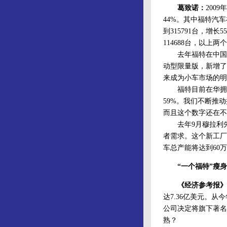
葛致诺：
200
44%。其中福特汽
到315791台，增
114688台，以上
去年福特在中国市
动型限量版，新增了
来成为小车市场的明
福特目前在华拥有2
59%。我们不断推动
而且这个数字还在不
去年9月穆拉利先生
者需求。这个新工厂
车总产能将达到60
“一个福特”瘦
《经济参考报》
达7.36亿美元。
公司决定将旗下著名
熟？