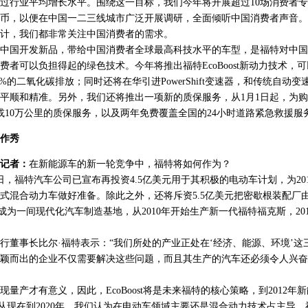
过行业平均增长水平。围绕这一目标，我们今年将开展超过10场消费者
人民币，以便在中国一二三线城市广泛开展调研，全面倾听中国消费者声音
计，我们都非常关注中国消费者的需求。
国开发新品，带给中国消费者全球最高科技水平的车型，是福特对中国
费者可以负担得起的绿色技术。今年将推出福特EcoBoost新动力技术，
%的二氧化碳排放；同时还将在华引进PowerShift变速器，和传统自动变速器相
平顺和精准。另外，我们还将推出一项新的质保服务，从1月1日起，为
或10万公里的质保服务，以及两年免费覆盖全国的24小时道路紧急救援服
作秀
记者：
在新能源车的新一轮竞争中，福特将如何作为？
2日，福特汽车公司已宣布再投资4.5亿美元用于其积极的电动车计划，为20
式混合动力车做好准备。除此之外，还将斥资5.5亿美元把密歇根装配厂
造成为一间现代化汽车制造基地，从2010年开始生产新一代福特福克斯，20
事长比尔·福特表示：“我们所处的产业正处在‘经济、能源、环境’这
颖而出的企业不仅需要解决这些问题，而且其生产的汽车还必须令人兴奋
产才有意义，因此，EcoBoost将是未来福特的核心策略，到2012年
型。从现在到2020年，我们认为在电动车领域主要还是混合动力技术占主导