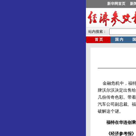
金融危机中，福特
牌沃尔沃决定出售给
几份传奇色彩。带着
汽车公司副总裁、福
破解这个谜。
福特在华连创乘
《经济参考报》