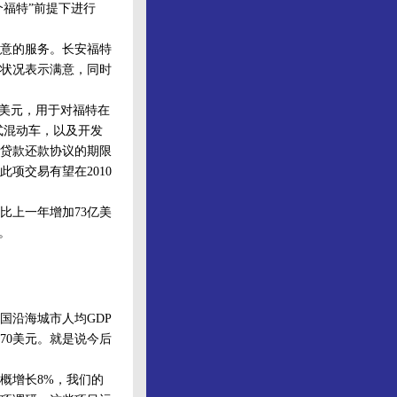
个福特”前提下进行
意的服务。长安福特
状况表示满意，同时
美元，用于对福特在
式混动车，以及开发
的贷款还款协议的期限
此项交易有望在2010
，比上一年增加73亿美
。
中国沿海城市人均GDP
270美元。就是说今后
概增长8%，我们的