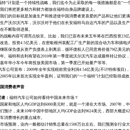
福特”计划是一个持续性战略，我们迄今为止采取的每一项措施都是在“一
我们将把更多精力和财力都放在福特自身品牌建设上。
们的目标就是加速生产和推进使中国消费者更喜爱的产品和让他们更满
生产沃尔沃汽车，沃尔沃对于他们在长安福特马自达汽车的产品以及生产
在不断取得进展。
战略内容可谓亮点纷呈。比如，我们已宣布未来五年将在巴西投资23亿
改造。投资4.5亿美元，在密歇根州装配工厂生产新的混合动力车和插电
继医保负债从资产负债表上剥离后，循环债权人已同意将价值79亿美元
013年。福特和吉利有望在2010年第一季度就沃尔沃汽车达成最终转让协议，
嘉年华小车今年将投放美国市场，第一季度已开始量产等等。
公司宣布：2009年全年实现税前营业利润4.54亿美元(不计特殊项目)
2005年以来首次实现全年盈利，证明我们的“一个福特”计划已经取得成效
中国消费者声音
记者：
福特汽车公司如何看待中国未来市场？
国家和地区人均GDP达到6000美元时，就是一个潜在大市场。2007年，
我们预计，未来10年中国中部地区人均GDP会达到9624美元，西部大概是6
车消费增长的重点城市。
预测，业内一般都估计销售总量在1500万台左右。我们预测全行业大