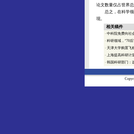
论文数量仅占世界总
总之，在科学领域
现。
相关稿件
·
中科院免费向社
·
科研领域，“70后
·
天津大学购置飞
·
上海提高科研计
·
韩国科研部门：
Copy