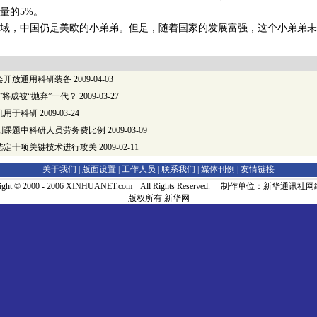
量的5%。
，中国仍是美欧的小弟弟。但是，随着国家的发展富强，这个小弟弟未
会开放通用科研装备
2009-04-03
”将成被“抛弃”一代？
2009-03-27
机用于科研
2009-03-24
划课题中科研人员劳务费比例
2009-03-09
选定十项关键技术进行攻关
2009-02-11
关于我们 |
版面设置
|
工作人员
|
联系我们
|
媒体刊例
|
友情链接
right © 2000 - 2006 XINHUANET.com All Rights Reserved. 制作单位：新华通讯
版权所有 新华网