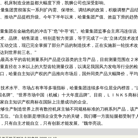
、机床制造业效益都大幅度下滑，凯狮公司也深受影响。
量集团贯彻落实一系列扩内需、保增长、调结构的政策，积极调整产品结
、推动产品提档升级。今年下半年以来，哈量集团产值、效益下滑的趋势
量集团在金融危机的冲击下“危”中寻“机”。哈量集团监事会主席冯连佳说
术、品牌、销售渠道，特别是智力资源，等于完成了一次‘立体式技术改造
互动交流，现已完全掌握了部分产品的制造技术，正在实施新一轮技术改
达到世界前三名。”
最高水平的齿轮测量系列产品是仪器类的主导产品，目前测量范围在２米
量直径在３米以上的大型齿轮测量仪器，以满足我国风力发电等行业的检
口，哈量自主知识产权的产品推向市场后，国外同类产品大幅降价，平均
术水平、市场占有率等多项指标，哈量集团连续多年位居业内榜首，“连
国名牌”、“世界市场中国（机械）十大年度品牌”。目前，ＬＩＮＫＳ商
家自主知识产权商标在国际上注册成功的企业。
够生产制造世界上所有数控机床主轴不同规格标准的刀柄系列产品，该产
五位。“自主创新是增强企业竞争力的关键，我们哪一方面短腿都受制于
，只有自主才能自立，只有创新才能发展。”魏华亮说。