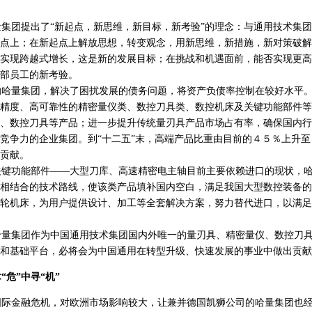
团提出了“新起点，新思维，新目标，新考验”的理念：与通用技术集团
点上；在新起点上解放思想，转变观念，用新思维，新措施，新对策破解
实现跨越式增长，这是新的发展目标；在挑战和机遇面前，能否实现更高
部员工的新考验。
哈量集团，解决了困扰发展的债务问题，将资产负债率控制在较好水平。
精度、高可靠性的精密量仪类、数控刀具类、数控机床及关键功能部件等
、数控刀具等产品；进一步提升传统量刃具产品市场占有率，确保国内行
竞争力的企业集团。到“十二五”末，高端产品比重由目前的４５％上升
贡献。
键功能部件――大型刀库、高速精密电主轴目前主要依赖进口的现状，哈
相结合的技术路线，使该类产品填补国内空白，满足我国大型数控装备的
轮机床，为用户提供设计、加工等全套解决方案，努力替代进口，以满足
量集团作为中国通用技术集团国内外唯一的量刃具、精密量仪、数控刀具
和基础平台，必将会为中国通用在转型升级、快速发展的事业中做出贡献
危”中寻“机”
际金融危机，对欧洲市场影响较大，让兼并德国凯狮公司的哈量集团也经