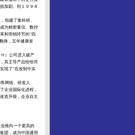
损加剧。到１９９８
，组建了集科研、
成为精密量仪、数控
革和营销环节的“四
年翻身，五年健康发
Ｈ）公司进入破产
，其主导产品恰恰符
实现了“在改制中实
售网络、研发人
了企业国际化进程，
改造升级，企业自主
业推向一个更高的
集团，成为中国通用