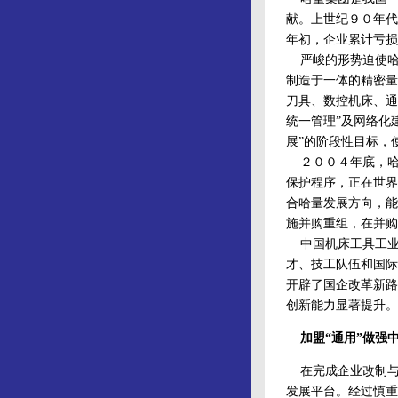
献。上世纪９０年代
年初，企业累计亏损
严峻的形势迫使哈
制造于一体的精密量
刀具、数控机床、通
统一管理”及网络化
展”的阶段性目标，
２００４年底，哈
保护程序，正在世界
合哈量发展方向，能
施并购重组，在并购
中国机床工具工业
才、技工队伍和国际
开辟了国企改革新路
创新能力显著提升。
加盟“通用”做强
在完成企业改制与
发展平台。经过慎重