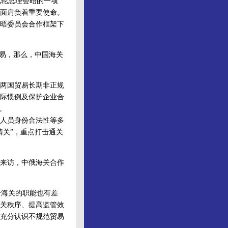
轮总理会晤的一项
面肩负着重要使命。
晤委员会合作框架下
贸易，那么，中国海关
致两国贸易长期非正规
际惯例及保护企业合
。
人员身份合法性等多
清关”，重点打击通关
理来访，中俄海关合作
予海关的职能也有差
关秩序、提高监管效
充分认识不规范贸易