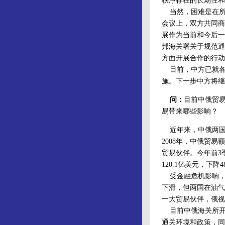
秩序存在的长期性和
当然，困难是在所
会议上，双方共同商
展作为当前和今后一
邦海关署关于规范通
方面开展合作的行动
目前，中方已就各
施。下一步中方将继
问：
目前中俄贸
易带来哪些影响？
近年来，中俄两国
2008年，中俄贸易
贸易伙伴。今年前3季
120.1亿美元，下降
受金融危机影响，俄
下滑，但两国在油气
一大贸易伙伴，俄视
目前中俄海关所开
通关环境和政策，同