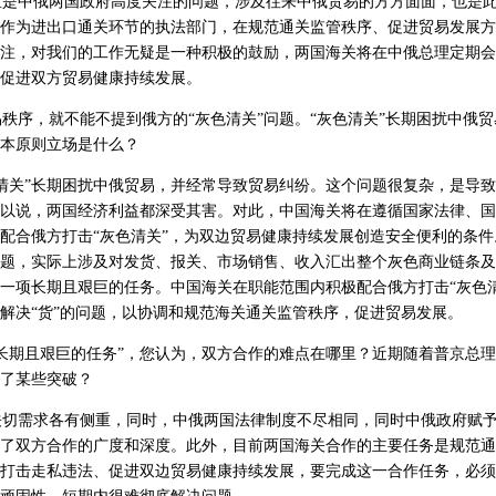
是中俄两国政府高度关注的问题，涉及往来中俄贸易的方方面面，也是此
作为进出口通关环节的执法部门，在规范通关监管秩序、促进贸易发展方
注，对我们的工作无疑是一种积极的鼓励，两国海关将在中俄总理定期会
促进双方贸易健康持续发展。
秩序，就不能不提到俄方的“灰色清关”问题。“灰色清关”长期困扰中俄
本原则立场是什么？
清关”长期困扰中俄贸易，并经常导致贸易纠纷。这个问题很复杂，是导
以说，两国经济利益都深受其害。对此，中国海关将在遵循国家法律、国
配合俄方打击“灰色清关”，为双边贸易健康持续发展创造安全便利的条件
题，实际上涉及对发货、报关、市场销售、收入汇出整个灰色商业链条及
一项长期且艰巨的任务。中国海关在职能范围内积极配合俄方打击“灰色
解决“货”的问题，以协调和规范海关通关监管秩序，促进贸易发展。
长期且艰巨的任务”，您认为，双方合作的难点在哪里？近期随着普京总
了某些突破？
关切需求各有侧重，同时，中俄两国法律制度不尽相同，同时中俄政府赋
了双方合作的广度和深度。此外，目前两国海关合作的主要任务是规范通
打击走私违法、促进双边贸易健康持续发展，要完成这一合作任务，必须