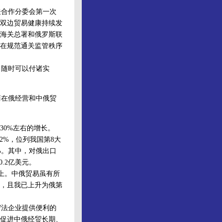
合作分委会第一次
双边贸易健康持续发
海关总署和俄罗斯联
在规范通关监管秩序
随时可以付诸实
商在俄经营和中俄贸
30%左右的增长。
.2%，位列我国第8大
9%。其中，对俄出口
0.2亿美元。
以上。中俄贸易虽有所
，且我已上升为俄第
法企业提供便利的
促进中俄经贸长期、