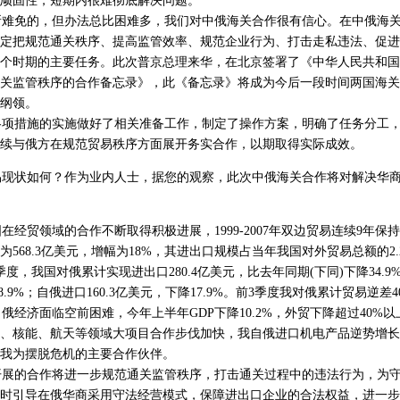
顽固性，短期内很难彻底解决问题。
难免的，但办法总比困难多，我们对中俄海关合作很有信心。在中俄海关
定把规范通关秩序、提高监管效率、规范企业行为、打击走私违法、促进
个时期的主要任务。此次普京总理来华，在北京签署了《中华人民共和国
关监管秩序的合作备忘录》，此《备忘录》将成为今后一段时间两国海关
纲领。
项措施的实施做好了相关准备工作，制定了操作方案，明确了任务分工，
续与俄方在规范贸易秩序方面展开务实合作，以期取得实际成效。
易现状如何？作为业内人士，据您的观察，此次中俄海关合作将对解决华
在经贸领域的合作不断取得积极进展，1999-2007年双边贸易连续9年保持
额为568.3亿美元，增幅为18%，其进出口规模占当年我国对外贸易总额的2
度，我国对俄累计实现进出口280.4亿美元，比去年同期(下同)下降34.
48.9%；自俄进口160.3亿美元，下降17.9%。前3季度我对俄累计贸易逆差4
经济面临空前困难，今年上半年GDP下降10.2%，外贸下降超过40%
、核能、航天等领域大项目合作步伐加快，我自俄进口机电产品逆势增长
我为摆脱危机的主要合作伙伴。
展的合作将进一步规范通关监管秩序，打击通关过程中的违法行为，为守
时引导在俄华商采用守法经营模式，保障进出口企业的合法权益，进一步