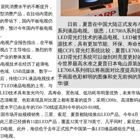
居民消费水平的不断提升，
型消费产品，在拉动内需的
的带动下，国内平板电视仍
日前，夏普在中国大陆正式发布AQU
势，预计今年国内平板电视
系列液晶电视。 据悉，LE700A系
台。
LED背光灯技术的液晶电视。LED
晶电视产业报告指出，在平板
源技术，具有更加节能、环保、寿命
视占了主导地位，激烈的市
规CCFL背光灯系统比较，夏普LE70
LED背光灯系统可以做到对亮度更好
产业的整体发展。
今世界最高水准之夏普日本龟山原装的
电视技术在经历了超薄电
LE700A系列得以将画面对比度提高
色域、USB流媒体、数字一
予画面色彩鲜明的图像和史无前例的
后，传统CCFL液晶电视技术
华/摄
了LED液晶电视的上市。与
LED技术具有发光均匀、高寿命、宽色域、低功耗等明显优势，未来市
态清晰度、色彩表现及对比度上都有显著的提升，采用120Hz、高清数
平已由去年的350-750线提高到今年的420-810线。
国市场开始规模销售，三星、索尼、夏普都陆续推出LED产品。今年4月
至此三星已经拥有11款LED产品，覆盖32英寸至70英寸。几乎同时，索尼
LED电视。此外，海信也于去年正式投产中国第一条LED液晶模组生产线，并
ED电视。