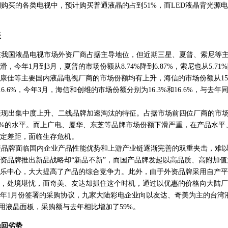
买的各类电视中，预计购买普通液晶的占到51%，而LED液晶背光源
跃
我国液晶电视市场外资厂商占据主导地位，但近期三星、夏普、索尼等主
，今年1月到3月，夏普的市场份额从8.74%降到6.87%，索尼也从5.71%
康佳等主要国内液晶电视厂商的市场份额均有上升，海信的市场份额从15.0
16.6%，今年3月，海信和创维的市场份额分别为16.3%和16.6%，与去年同期
出集中度上升、二线品牌加速淘汰的特征。占据市场前四位厂商的市场份额
.7%的水平。而上广电、厦华、东芝等品牌市场份额下滑严重，在产品水
定差距，面临生存危机。
品牌面临国内企业产品性能优势和上游产业链逐渐完善的双重夹击，难以
资品牌推出新品战略却“新品不新”，而国产品牌发起以高品质、高附加
乐中心，大大提高了产品的综合竞争力。此外，由于外资品牌采用自产平
，处境堪忧，而奇美、友达却抓住这个时机，通过以优惠的价格向大陆厂
年1月份签署的采购协议，九家大陆彩电企业向以友达、奇美为主的台湾
视用液晶面板，采购额与去年相比增加了59%。
挽回劣势