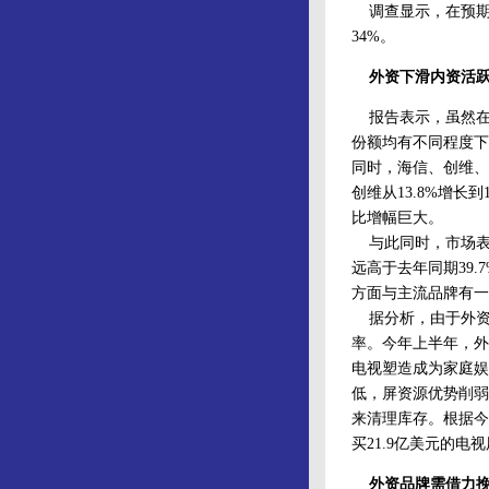
调查显示，在预期购
34%。
外资下滑内资活
报告表示，虽然在
份额均有不同程度下滑
同时，海信、创维、
创维从13.8%增长到
比增幅巨大。
与此同时，市场表现
远高于去年同期39
方面与主流品牌有一
据分析，由于外资
率。今年上半年，外
电视塑造成为家庭娱
低，屏资源优势削弱
来清理库存。根据今
买21.9亿美元的电
外资品牌需借力