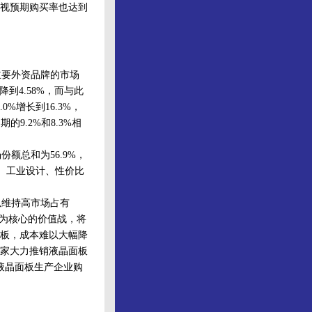
电视预期购买率也达到
要外资品牌的市场
降到4.58%，而与此
%增长到16.3%，
的9.2%和8.3%相
总和为56.9%，
平、工业设计、性价比
维持高市场占有
值为核心的价值战，将
板，成本难以大幅降
家大力推销液晶面板
液晶面板生产企业购