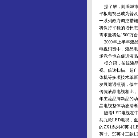
据了解，随着城市
平板电视已成为普及
一系列政府调控措施
将保持平稳的增长态
需求量将达1500万
2009年上半年液
电视消费中，液晶电
场竞争也在促进液晶
据介绍，传统液晶
视、倍速扫描、超广
体机等多项技术革新
发展遭遇瓶颈，催生
传统液晶电视相比，
年主流品牌新品的动
晶电视整体动态清晰度水
随着LED电视在中
共九款LED电视，
的ZX1系列40英寸
英寸、55英寸三款L