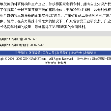
氯蔗糖的科研机构和生产企业，并获得国家发明专利，拥有自主知识产权
持其在全球三氯蔗糖市场的垄断地位，于2007年4月6日，以专利侵
家生产或销售三氯蔗糖的企业展开337调查。广东省食品工业研究所和广东
象。随后，在实力悬殊非常之大的情况下，广东省食品工业研究所、广业
长达两年时间的较量，最终赢得了337调查案的全面胜利。
美国"337调查"案
2009-03-31
美国“337调查案”始末
2008-05-12
关于我们 |
版面设置
|
工作人员
|
联系我们
|
媒体刊例
|
友情链接
right © 2000 - 2006 XINHUANET.com All Rights Reserved. 制作单位：新华通讯
版权所有 新华网