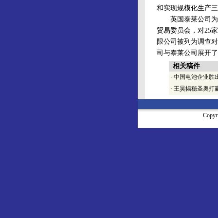
和实现规模化生产三
英国泰莱公司为了保
贸易委员会，对25
限公司被列为调查对
司与泰莱公司展开了
相关稿件
·
中国电池企业胜出
·
王昊揭秘圣奥打赢
Copy