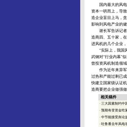
国内最大的风电开
资本一哄而上，导致
造企业盲目上马，贪
影响到风电产业的健
谢长军告诉记者，在
造商四、五十家，在
进风机的几个企业，
“实际上，我国风电
武钢对“行业内幕”
曾投资风机制造领域
作为近年来异军突
过热和产能过剩已成
快建立国家级认证机
造商要把企业做强做
相关稿件
·
三大因素制约中
·
预期有变资金吃
·
中节能接受舆论
·
吐鲁番去年风电