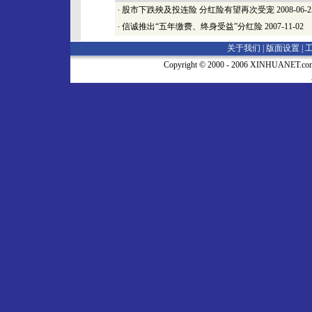
·
股市下跌殃及投连险 分红险有望再次受宠
2008-06-2
·
信诚推出“五年缴费、终身受益”分红险
2007-11-02
关于我们 |
版面设置
|
Copyright © 2000 - 2006 XINHUA