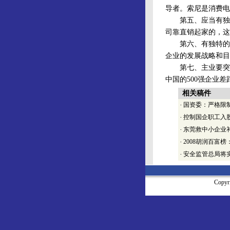
导者。索尼是消费电
第五、应当有独特
司靠直销起家的，这
第六、有独特的文
企业的发展战略和目
第七、主业要突出
中国的500强企业
相关稿件
·
国资委：严格限
·
控制国企职工入
·
东莞救中小企业
·
2008胡润百富
·
安全监管总局将实
Copy