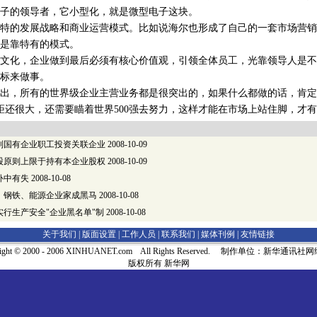
子的领导者，它小型化，就是微型电子这块。
的发展战略和商业运营模式。比如说海尔也形成了自己的一套市场营销
是靠特有的模式。
化，企业做到最后必须有核心价值观，引领全体员工，光靠领导人是不
标来做事。
，所有的世界级企业主营业务都是很突出的，如果什么都做的话，肯定
差距还很大，还需要瞄着世界500强去努力，这样才能在市场上站住脚，才
制国有企业职工投资关联企业
2008-10-09
股原则上限于持有本企业股权
2008-10-09
补中有失
2008-10-08
榜：钢铁、能源企业家成黑马
2008-10-08
行生产安全"企业黑名单"制
2008-10-08
关于我们 |
版面设置
|
工作人员
|
联系我们
|
媒体刊例
|
友情链接
right © 2000 - 2006 XINHUANET.com All Rights Reserved. 制作单位：新华通讯
版权所有 新华网