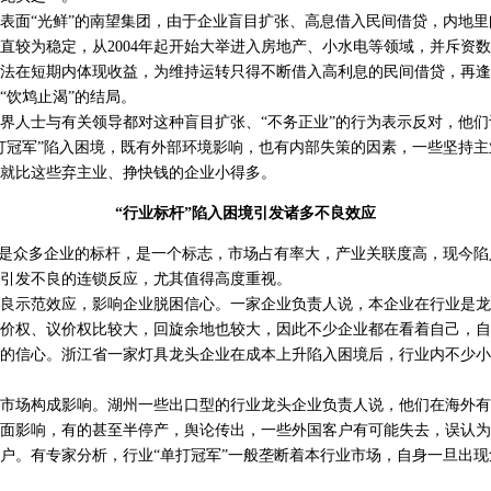
面“光鲜”的南望集团，由于企业盲目扩张、高息借入民间借贷，内地里
直较为稳定，从2004年起开始大举进入房地产、小水电等领域，并斥资
法在短期内体现收益，为维持运转只得不断借入高利息的民间借贷，再逢
“饮鸩止渴”的结局。
人士与有关领导都对这种盲目扩张、“不务正业”的行为表示反对，他们
打冠军”陷入困境，既有外部环境影响，也有内部失策的因素，一些坚持
就比这些弃主业、挣快钱的企业小得多。
“行业标杆”陷入困境引发诸多不良效应
是众多企业的标杆，是一个标志，市场占有率大，产业关联度高，现今陷
引发不良的连锁反应，尤其值得高度重视。
示范效应，影响企业脱困信心。一家企业负责人说，本企业在行业是龙
价权、议价权比较大，回旋余地也较大，因此不少企业都在看着自己，自
的信心。浙江省一家灯具龙头企业在成本上升陷入困境后，行业内不少小
场构成影响。湖州一些出口型的行业龙头企业负责人说，他们在海外有
面影响，有的甚至半停产，舆论传出，一些外国客户有可能失去，误认为
户。有专家分析，行业“单打冠军”一般垄断着本行业市场，自身一旦出