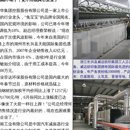
集团控股股份有限公司是一家上市公
的行业龙头，“兔宝宝”的品牌全国闻名。
国内宏观环境的影响，公司已将今年增
%调低为18%。副总经理蔡荣根说：“现在
由于次债风波影响，今年来自美国的订
港上市的湖州市长兴县天能国际集团也遇
压力。2007年企业销售收入42亿元，
占国内市场18·6%，连续9年是行业第
浙江长兴县威达纺织集团工人正在
敏如介绍说，由于用工成本提高，今年
备。威达纺织集团拥有国际最先进的德国A
00万元。
纺设备，年产各类纱线10000吨，
本、巴基斯坦、土耳其、香港等地。新
菲达环保股份有限公司是国内最大的
年春节过后，原材料价格就迅猛上
钢材的加权平均价同比上涨了1257元/
1700元/吨，6月份同比上涨幅度已达
成本像坐了火箭一样往上蹿！”公司总经理何
销售情况是行业内最好的，现在也困难重
企业了。”
工业有限公司是中国汽车减振器行业