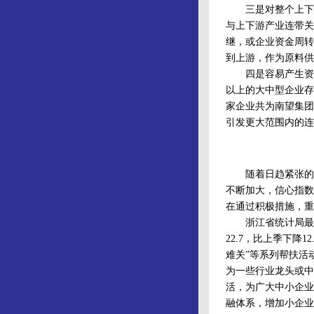
三是对整个上下游
与上下游产业连带关
继，或企业资金周转
到上游，作为原料供
四是容易产生资金
以上的大中型企业存
家企业共为南望集团
引发更大范围内的连
随着日趋紧张的宏
不断加大，信心指数
在通过积极措施，重
浙江省统计局最新数
22.7，比上季下
难关”等系列帮扶活
为一些行业龙头或中
活，为广大中小企业
融体系，增加小企业