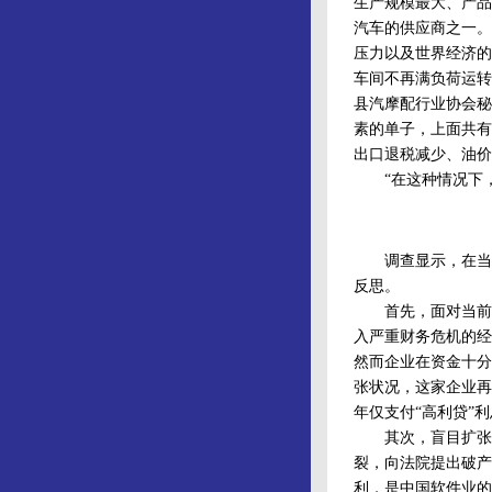
生产规模最大、产品
汽车的供应商之一。
压力以及世界经济的
车间不再满负荷运转
县汽摩配行业协会秘
素的单子，上面共有
出口退税减少、油价
“在这种情况下，
调查显示，在当前
反思。
首先，面对当前严
入严重财务危机的经
然而企业在资金十分
张状况，这家企业再
年仅支付“高利贷”
其次，盲目扩张渐成
裂，向法院提出破产
利，是中国软件业的