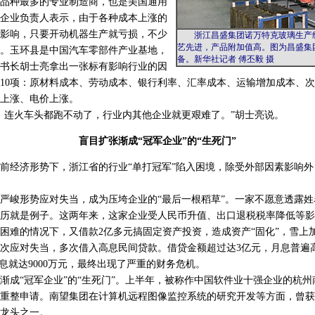
品种最多的专业制造商，也是美国通用
企业负责人表示，由于各种成本上涨的
影响，只要开动机器生产就亏损，不少
浙江昌盛集团诺万特克玻璃生产线
艺先进，产品附加值高。图为昌盛集
。玉环县是中国汽车零部件产业基地，
备。新华社记者 傅丕毅 摄
书长胡士亮拿出一张标有影响行业的因
10项：原材料成本、劳动成本、银行利率、汇率成本、运输增加成本、
上涨、电价上涨。
连火车头都跑不动了，行业内其他企业就更艰难了。”胡士亮说。
盲目扩张渐成“冠军企业”的“生死门”
经济形势下，浙江省的行业“单打冠军”陷入困境，除受外部因素影响外
峻形势应对失当，成为压垮企业的“最后一根稻草”。一家不愿意透露姓
历就是例子。这两年来，这家企业受人民币升值、出口退税税率降低等影
困难的情况下，又借款2亿多元搞固定资产投资，造成资产“固化”，雪上
次应对失当，多次借入高息民间贷款。借贷金额超过达3亿元，月息普遍高达5
利息就达9000万元，最终出现了严重的财务危机。
“冠军企业”的“生死门”。上半年，被称作中国软件业十强企业的杭州
重整申请。南望集团在计算机远程图像监控系统的研究开发等方面，曾获
龙头之一。