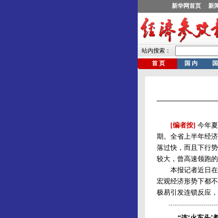
[编者按]
今年夏
期。全省上半年经济
落过快，而且下行势
较大，曾高速领跑的
本报记者近日在浙
宏观经济形势下都不
极易引发连锁反应，
“连‘火车头