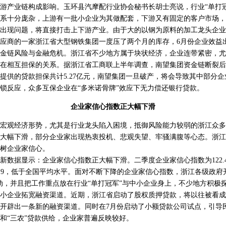
产业链构成影响。玉环县汽摩配行业协会秘书长胡士亮说，行业“单打冠
系十分庞杂，上游有一批小企业为其做配套，下游又有固定的客户市场，
出现问题，将直接打击上下游产业。由于大的以钢为原料的加工龙头企业
应商的一家浙江省大型钢铁集团一度压了两个月的库存，6月份企业效益
链风险与金融危机。浙江省不少地方属于块状经济，企业连带紧密，尤其
在相互担保的关系。据浙江省工商联上半年调查，南望集团资金链断裂后
提供的贷款担保共计5.27亿元，南望集团一旦破产，将会导致其中部分
锁反应，众多互保企业在“多米诺骨牌”效应下无力偿还银行贷款。
企业家信心指数正大幅下滑
观经济形势，尤其是行业龙头陷入困境，抵御风险能力较弱的浙江众多
大幅下滑，部分企业家出现热衷投机、悲观失望、牢骚满腹等心态。浙江
树企业家信心。
据显示：企业家信心指数正大幅下滑。二季度企业家信心指数为122.
降12.9，低于全国平均水平。面对不断下降的企业家信心指数，浙江各级政府
动，并且把工作重点放在行业“单打冠军”与中小企业身上，不少地方积极
小企业拓宽融资渠道。近期，浙江省启动了股权质押贷款，将以往被看成
开辟出一条新的融资渠道。同时在7月份启动了小额贷款公司试点，引导
和“三农”贷款供给，企业家普遍反映较好。