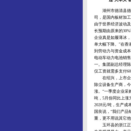
湖州市德清县德华
司，是国内板材加工
由于世界经济波动及
长预期由原来的30
企业真是如履薄冰，
单大幅下降。”在香
到劳动力与资金成本的
电动车动力电池销售
一。集团副总经理陈
仅工资就需多支付60
在绍兴，上市企业
除尘设备生产商，今
涨。“一季度企业采购
吨，5月份同比上涨为
2028元/吨，生产
国良说，“我们产品
重，更不用说其它他
玉环县的浙江正裕