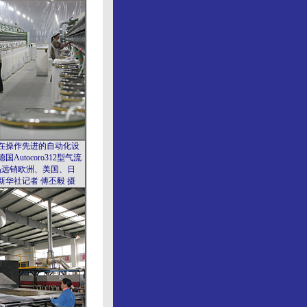
操作先进的自动化设
utocoro312型气流
产品远销欧洲、美国、日
华社记者 傅丕毅 摄