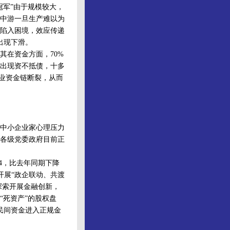
军”由于规模较大，
中游一旦生产难以为
陷入困境，效应传递
出现下滑。
在资金方面，70%
出现资不抵债，十多
企业资金链断裂，从而
中小企业家心理压力
各级党委政府目前正
4，比去年同期下降
开展“政企联动、共渡
探索开展金融创新，
“死资产”的股权盘
民间资金进入正规金