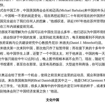
快。
在中国工作，中国美国商会会长柏迈高(Michael Barbalas)来中国的
年，中国唯一不变的就是变化，现在再想起我们二十年前对现在的中国所
国完全超出了我们任何人的想象，”他感叹道。讲起1997年他在苏州管理
在三年内就被提前完成。
朋友不能理解为什么我可以在中国生活这么多年，他们还以为中国环境
，就会惊讶于中国的发展，这里到处充满着活力，每天都能看到不同的东
采购与公共建设研究中心教授丹尼尔·米德夫(Daniel J. Mitterhoff)说。
米德夫第一次来到中国，那次他只作了短暂停留；而在接下来的十多年中
程，给中国学生上课，还娶了一个中国太太。对于他来说，中国的每一天
吃午饭只能在中午12点到1点，晚上图书馆根本就不会开门。现在，随处可
书馆通宵，甚至住在那里。这里有高档饭店、大型超市和商场，你可以随
奥运会给了世界一个机会，使得之前没来过这里的运动员、观众和游客
自美国南加州的Brad Daniels就是其中之一，他是CMC(Claremont Mcke
大三学生。“在美国，很多人脑海中的中国也许是它50年前的样子，或者
刻地体会到了中国经济发展之快！”他说。
文化中国