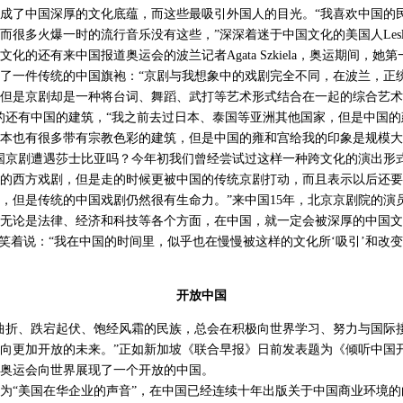
了中国深厚的文化底蕴，而这些最吸引外国人的目光。“我喜欢中国的
很多火爆一时的流行音乐没有这些，”深深着迷于中国文化的美国人Leslie 
的还有来中国报道奥运会的波兰记者Agata Szkiela，奥运期间，她
了一件传统的中国旗袍：“京剧与我想象中的戏剧完全不同，在波兰，正
但是京剧却是一种将台词、舞蹈、武打等艺术形式结合在一起的综合艺术
的还有中国的建筑，“我之前去过日本、泰国等亚洲其他国家，但是中国
本也有很多带有宗教色彩的建筑，但是中国的雍和宫给我的印象是规模大
京剧遭遇莎士比亚吗？今年初我们曾经尝试过这样一种跨文化的演出形
的西方戏剧，但是走的时候更被中国的传统京剧打动，而且表示以后还要
，但是传统的中国戏剧仍然很有生命力。”来中国15年，北京京剧院的演
论是法律、经济和科技等各个方面，在中国，就一定会被深厚的中国文
也笑着说：“我在中国的时间里，似乎也在慢慢被这样的文化所‘吸引’和改
开放中国
折、跌宕起伏、饱经风霜的民族，总会在积极向世界学习、努力与国际
向更加开放的未来。”正如新加坡《联合早报》日前发表题为《倾听中国
奥运会向世界展现了一个开放的中国。
“美国在华企业的声音”，在中国已经连续十年出版关于中国商业环境的