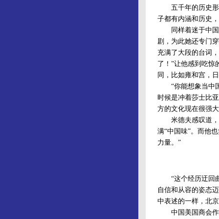
五千年的历史形成
子都有内涵和历史，而
同样着迷于中国文化
剧，为此她还专门穿
充满了大段的台词，
了！”让他感到吃惊
同，比如雍和宫，日
“你能想象当中国
时候是冲着莎士比亚
方的文化现在很强大
米德夫感叹道，无
满“中国味”。而他
力量。”
“这个经历迂回曲
自信和从容的姿态迈
中表述的一样，北京
中国美国商会作为