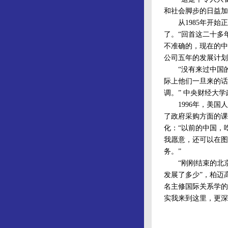
和社会脚步的日益加
从1985年开始正式
了。“回首这二十多
不准确的，现在的中
公司五年的发展计划
“没有来过中国的
际上他们一旦来的话
调。” 中央财经大学政府
1996年，美国人
了政府采购方面的课
化：“以前的中国，
我愿意，还可以在图
务。”
“刚刚结束的北京
发展了多少”，柏迈高说。来
名主修国际关系学的
实我来到这里，更深