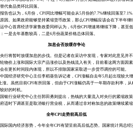
替代食品类环比回落。
也认为，6月份，CPI同比增幅可能会从5月份的7.7%继续回落至7.1
原因。如果政府能够坚持紧缩货币政策，那么CPI增幅应该会在下半年继
中心首席经济学家鲁政委同样认为，6月份CPI增速将继续下降，甚至
：一是去年基数较高，二是6月份蔬菜价格总体回落。
加息会否放缓存争论
行将暂时放缓加息的步伐。但是记者在采访中发现，专家对此意见并不
物价上涨和国际大宗产品涨价以及热钱流入有关，目前看这两方面因素
会在更长时间段内体现，所以不排除国家采取进一步货币调控的可能。
国经济研究中心主任李稻葵告诉记者，CPI涨幅自去年5月起出现较大
续上涨。虽然目前CPI有所回落，但由于CPI涨幅仍高于一年期存款利率，
较好的时机。
银行业研究中心主任郭田勇则提出，热钱的大量流入对央行的紧缩政策
府适时下调甚至是取消银行营业税，从而通过非对称加息的政策继续紧缩
全年CPI走势前高后低
际国内经济形势，今年全年CPI有望呈前高后低态势。国家统计局总经