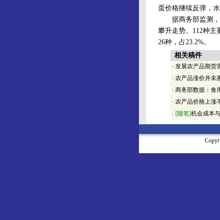
蛋价格继续反弹，水
据商务部监测，19
攀升走势。112种主
26种，占23.2%。
相关稿件
·
发展农产品期货
·
农产品涨价并未
·
商务部数据：食
·
农产品价格上涨
·
[随笔]
机会成本
Copy