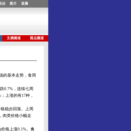
场的基本走势，食用
0.7%，连续七周
%；上涨的有17种，
价格稳步回落。上周
外，肉类价格小幅走
价格上涨0.1%。禽