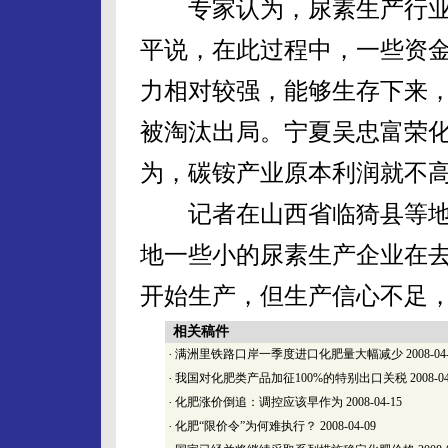
专家认为，尿素生产行业
平说，在此过程中，一些资
力相对较强，能够生存下来
被淘汰出局。宁夏吴忠富荣
为，碳铵产业原本利润就不
记者在山西省临猗县等地
地一些小的尿素生产企业在
开始生产，但生产信心不足
相关稿件
·
满洲里铁路口岸一季度进口化肥量大幅减少
2008-04
·
我国对化肥类产品加征100%的特别出口关税
2008-0
·
化肥涨价倒追：调控应该早作为
2008-04-15
·
化肥“限价令”为何难执行？
2008-04-09