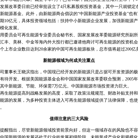
发展改革委日前已经审批设立了4只私募股权投资基金，其中一只就锁定
新能源基金。此外，由新能源商会倡议的“中国新能源产业投资基金”也
期10亿元，具体投资领域包括：扶持中小新能源企业发展，加强新能源
模化发展。
委员会可再生能源专业委员会秘书长、国家发展改革委能源研究所副所
汇丰、美林、中金等海内外大投行都已邀请他商讨可再生能源的投资机会
个上市企业数目达到20余家的中国可再生能源板块，总市值将超过200亿
新能源领域为何成关注重点
董事长王晓滨指出，中国现已经开发的新能源只是占据可开发资源的极
有待开发。根据美国能源基金会和中国国家发展改革委联合预测，2005年至
，其中新能源、节能、环保需7万亿元。中国新能源市场投资潜力巨大。
生能源提高到战略发展的高度，采取了政策法规规范、财政补贴支持和
能源的发展，为多种投资主体进入可再生能源领域提供了法律保障，也使
。
值得注意的三大风险
醒指出，尽管新能源领域投资前景向好，但这一领域存在的风险也不容
国新能源的发展还处于行业的发展初级阶段，未能形成产业化和规模化