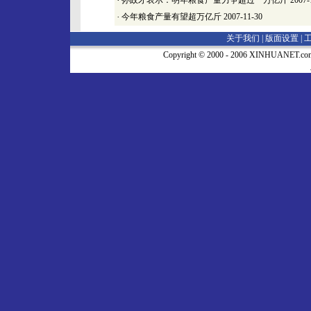
·
孙政才表示：明年粮食产量力争超过一万亿斤
2007-
·
今年粮食产量有望超万亿斤
2007-11-30
关于我们 |
版面设置
|
Copyright © 2000 - 2006 XINHUA