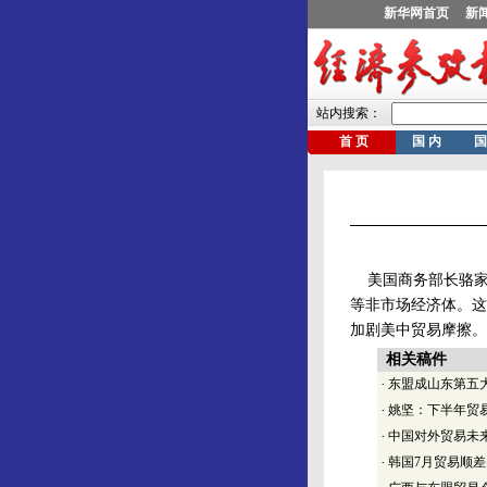
美国商务部长骆家辉
等非市场经济体。这
加剧美中贸易摩擦。
相关稿件
·
东盟成山东第五
·
姚坚：下半年贸
·
中国对外贸易未
·
韩国7月贸易顺差