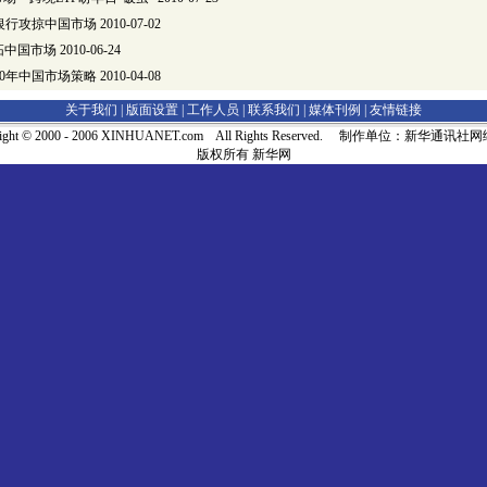
银行攻掠中国市场
2010-07-02
拓中国市场
2010-06-24
10年中国市场策略
2010-04-08
关于我们 |
版面设置
|
工作人员
|
联系我们
|
媒体刊例
|
友情链接
right © 2000 - 2006 XINHUANET.com All Rights Reserved. 制作单位：新华通讯
版权所有 新华网