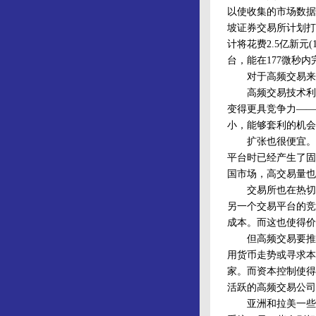
以使收集的市场数据
坡证券交易所计划打
计将花费2.5亿新元
台，能在177微秒内
对于高频交易来说
高频交易技术利用
变得更具竞争力——
小，能够套利的机会
扩张也很便宜。“
平台时已经产生了固
国市场，高交易量也
交易所也在热切地
另一个交易平台的竞
成本。而这也使得价
但高频交易要推广
用货币走势或寻求本
家。而资本控制使得
活跃的高频交易公司
亚洲和拉美一些投