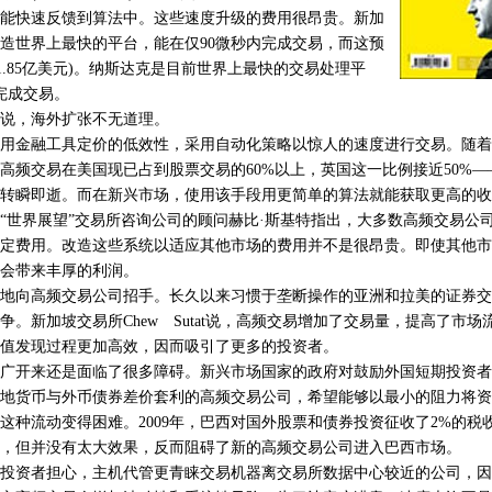
能快速反馈到算法中。这些速度升级的费用很昂贵。新加
造世界上最快的平台，能在仅90微秒内完成交易，而这预
(1.85亿美元)。纳斯达克是目前世界上最快的交易处理平
完成交易。
，海外扩张不无道理。
金融工具定价的低效性，采用自动化策略以惊人的速度进行交易。随着
高频交易在美国现已占到股票交易的60%以上，英国这一比例接近50%
转瞬即逝。而在新兴市场，使用该手段用更简单的算法就能获取更高的收
世界展望”交易所咨询公司的顾问赫比·斯基特指出，大多数高频交易公
定费用。改造这些系统以适应其他市场的费用并不是很昂贵。即使其他市
会带来丰厚的利润。
向高频交易公司招手。长久以来习惯于垄断操作的亚洲和拉美的证券交
争。新加坡交易所Chew Sutat说，高频交易增加了交易量，提高了市
值发现过程更加高效，因而吸引了更多的投资者。
开来还是面临了很多障碍。新兴市场国家的政府对鼓励外国短期投资者
地货币与外币债券差价套利的高频交易公司，希望能够以最小的阻力将资
这种流动变得困难。2009年，巴西对国外股票和债券投资征收了2%的税
，但并没有太大效果，反而阻碍了新的高频交易公司进入巴西市场。
资者担心，主机代管更青睐交易机器离交易所数据中心较近的公司，因