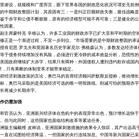
谢说，就规模和广度而言，眼下世界各国的财政恶化状况可谓史无前例
的中期财政整固计划，其原因有三：一是纠正巨额财政失衡，最佳战略是
鉴于赤字和公债不断膨胀，原有的经济模型可能不再可靠；三是健全的公
性因素。
主席蒙特克·辛格认为，许多工业国的财政赤字已扩大至和平时期的空
修正是一个渐进过程，不宜一步到位。“市场需要的是中期财政整固的承
肯尼思·罗戈夫和英国著名历史学家尼尔·弗格森认为，多数发达经济体
等于债务持续增加没有风险，必须进行更冷静的成本效益分析，恐慌性的
美国政府继续扩大赤字，结果只有两种：外国债权人遭到违约欺诈或国内
济，只有果断的体制变革才能带来稳定。
经济刺激政策的言论，奥巴马的首席经济顾问萨默斯反驳称，推动增长
标，奥巴马采取的是美国经济可选的唯一明智路线。削减可怕的预期赤字
长将减少长期赤字。
作仍需加强
官员认为，亚洲新兴经济体在危机中的表现异常出色，预计增长远快于
。但与此同时，这些国家也面临结构改革等紧迫任务。
版主编戴维·皮林说，亚洲国家刺激措施的效果令人惊叹，其产出远高
一直在试图给经济降温，一些国家的央行连续加息。中国等新兴国家已采