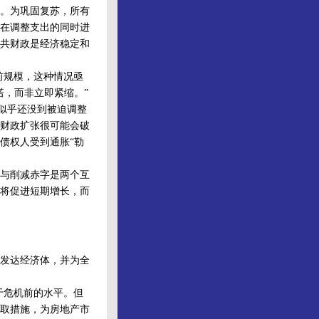
。为巩固复苏，所有
在调整支出的同时进
共财政是经济稳定和
前规模，这种情况亟
诺，而非立即紧缩。”
似乎还没到被迫调整
财政扩张很可能会破
债权人受到通胀“勒
与削减赤字是两个互
将促进短期增长，而
发达经济体，并为全
于危机前的水平。但
取措施，为房地产市