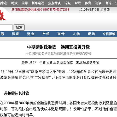
中期需财政整固 远期宜投资升级
十位国际知名学者就当前经济形势展开观点交锋
2010-08-17 作者:记者 王超/综合报道 来源:经济参考报
月19日-23日推出“刺激与紧缩之争”专题，10位知名学者和官员展开激
多刺激措施避免经济“二次探底”，还是应退出剌激计划以减轻债务和通
 调整需从长计议
008年至2009年初的金融危机恐慌时期，各国出台大规模财政刺激措
时候，否则很快会出现借债成本激增局面，引发可怕后果。不过他们也强
政策可能还为时尚早。