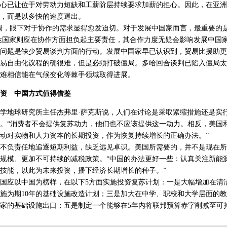
心已让位于对劳动力短缺和工薪阶层持续要求加薪的担心。因此，在亚洲
，而是以多快的速度退出。
，眼下对于协作的需求显得愈发迫切。对于发展中国家而言，最重要的
达国家则应在协作方面担负起主要责任，其合作力度无疑会影响发展中国
题是缺少贸易谈判方面的行动。发展中国家早已认识到，贸易比援助更
易自由化议程的确很难，但是必须打破僵局。多哈回合谈判已陷入僵局太
难相信能在气候变化等棘手领域取得进展。
资 中国方式值得借鉴
地球研究所主任杰弗里·萨克斯说，人们在讨论是采取紧缩措施还是实
。“消费者不会提供复苏动力，他们也不应该提供这一动力。相反，美国
动对实物和人力资本的长期投资，作为恢复持续增长的正确办法。”
负责任地追逐短期利益，缺乏远见卓识。美国所需要的，并不是现在所
规模、更加不可持续的减税政策。“中国的办法更好一些：认真关注新能
技能，以此为未来投资，播下经济长期增长的种子。”
应以中国为榜样，在以下5方面实施投资复苏计划：一是大幅增加在清
施为期10年的基础设施改造计划；三是加大在中学、职校和大学层面的
家的基础设施出口；五是制定一个能够在5年内将联邦预算赤字削减至可