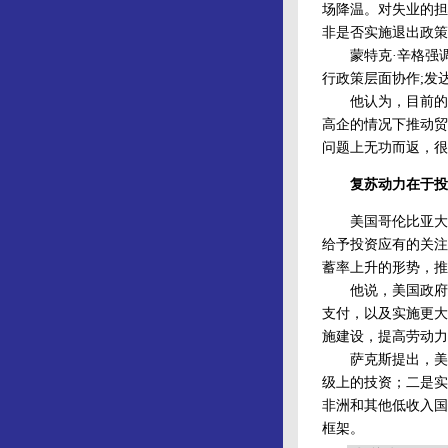
场降温。对失业的担
非是否实施退出政策
蒙特克·辛格强调
行政策层面协作;发
他认为，目前的问
高企的情况下推动贸
问题上无功而返，很
复苏动力在于投
美国哥伦比亚大学
给予投资应有的关注
蓄率上升的形势，推
他说，美国政府不
支付，以及实施更大
施建设，提高劳动力
萨克斯提出，美国
级上的技资；二是实
非洲和其他低收入国
框架。