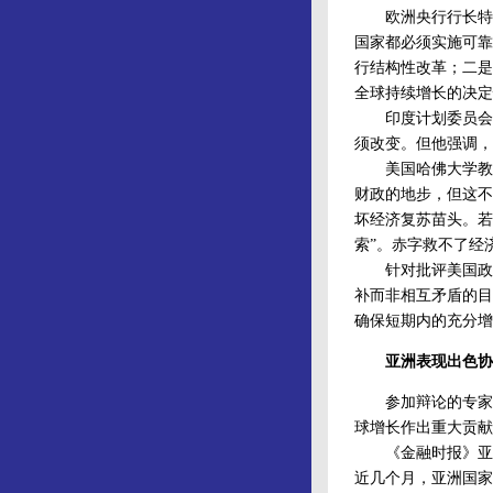
欧洲央行行长特里
国家都必须实施可靠
行结构性改革；二是
全球持续增长的决定
印度计划委员会副
须改变。但他强调，
美国哈佛大学教授
财政的地步，但这不
坏经济复苏苗头。若
索”。赤字救不了经
针对批评美国政府
补而非相互矛盾的目
确保短期内的充分增
亚洲表现出色协
参加辩论的专家和
球增长作出重大贡献
《金融时报》亚洲
近几个月，亚洲国家