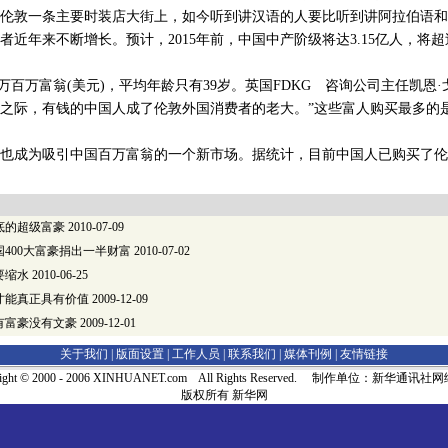
伦敦一条主要时装店大街上，如今听到讲汉语的人要比听到讲阿拉伯语和
者近年来不断增长。预计，2015年前，中国中产阶级将达3.15亿人，将
万百万富翁(美元)，平均年龄只有39岁。英国FDKG 咨询公司主任凯恩·
之际，有钱的中国人成了伦敦外国消费者的老大。”这些富人购买最多的
成为吸引中国百万富翁的一个新市场。据统计，目前中国人已购买了伦敦
底的超级富豪
2010-07-09
400大富豪捐出一半财富
2010-07-02
要缩水
2010-06-25
才能真正具有价值
2009-12-09
有富豪没有文豪
2009-12-01
关于我们 |
版面设置
|
工作人员
|
联系我们
|
媒体刊例
|
友情链接
right © 2000 - 2006 XINHUANET.com All Rights Reserved. 制作单位：新华通讯
版权所有 新华网