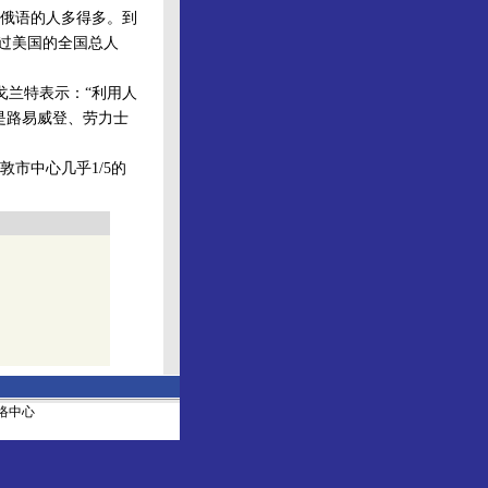
俄语的人多得多。到
超过美国的全国总人
戈兰特表示：“利用人
是路易威登、劳力士
市中心几乎1/5的
社网络中心