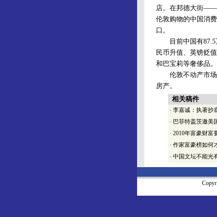
店。在邦德大街——
伦敦购物的中国消费
口。
目前中国有87.5
民币升值、英镑贬值
和巴宝莉等奢侈品。
伦敦不动产市场也
房产。
相关稿件
·
李嘉诚：执著抄
·
巴菲特盖茨邀美国
·
2010年富豪财富
·
作家富豪榜如何
·
中国文坛不能光
Copy