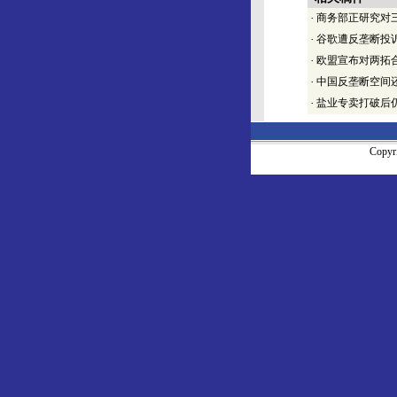
·
商务部正研究对
·
谷歌遭反垄断投
·
欧盟宣布对两拓
·
中国反垄断空间
·
盐业专卖打破后
Copy