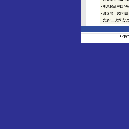
·
加息仅是中国抑
·
谢国忠：实际通
·
先解“二次探底”
Copy