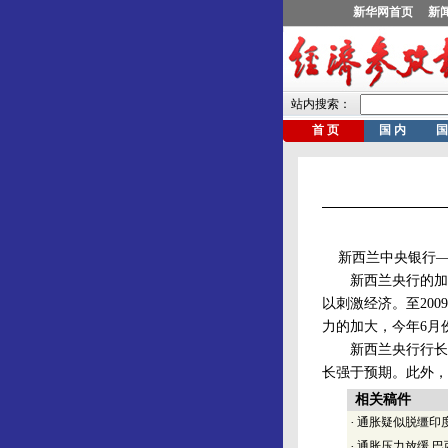
新西兰中央银行——
新西兰央行的加息决
以刺激经济。至200
力的加大，今年6月
新西兰央行行长艾
长强于预期。此外，
相关稿件
·
通胀疑似脱缰印
·
通胀压力放缓 巴