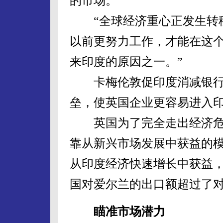
的市场。
“全球经济重心正发生转移
以前更努力工作，才能在这
来印度的原因之一。”
卡梅伦敦促印度消减银行
垒，使英国企业更容易进入
英国为了完全走出经济危
靠从新兴市场发展中获益的
从印度经济快速增长中获益
国对爱尔兰的出口额超过了对
瞄准市场潜力