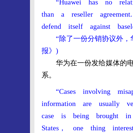
“Huawei has no relat
than a reseller agreemen
defend itself against basele
“除了一份分销协议外，华为
报》)
华为在一份发给媒体的电子
系。
“Cases involving misap
information are usually 
case is being brought i
States， one thing intere