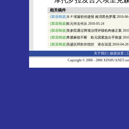
相关稿件
·
[双语阅读]
ＢＰ堵漏初传捷报 难消黑色梦魇
2010-06
·
[双语阅读]
欧元何去何从
2010-05-24
·
[双语阅读]
美参院通过两项治理评级机构修正案
2010
·
[双语阅读]
希腊麻烦不断 欧元国紧急出手救援
2010
·
[双语阅读]
高盛抗辩欺诈指控 谁在说谎
2010-04-26
关于我们 |
版面设置
|
Copyright © 2000 - 2006 XINHUA