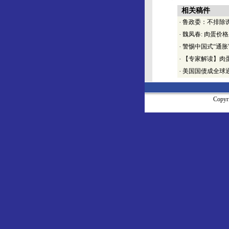
相关稿件
·
鲁政委：不排除
·
魏凤春: 肉蛋价
·
警惕中国式“通胀
·
【专家解读】肉
·
美国国债成全球
Copy