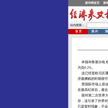
本报布鲁塞尔电 欧
为负0.2%。
这已经是欧元区通胀
济最糟糕的时期很可
受国际市场上原油等
史最高纪录后，最近
面对第二次世界大
存，这引发了外界对
只是暂时现象，不会