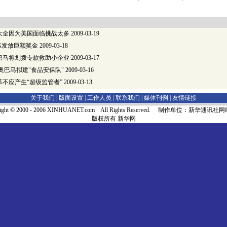
大全因为美国面临挑战太多
2009-03-19
G发放巨额奖金
2009-03-18
巴马将划拨专款救助小企业
2009-03-17
奥巴马拟建"食品安保队"
2009-03-16
不应产生“超级监管者”
2009-03-13
关于我们 |
版面设置
|
工作人员
|
联系我们
|
媒体刊例
|
友情链接
right © 2000 - 2006 XINHUANET.com All Rights Reserved. 制作单位：新华通讯
版权所有 新华网