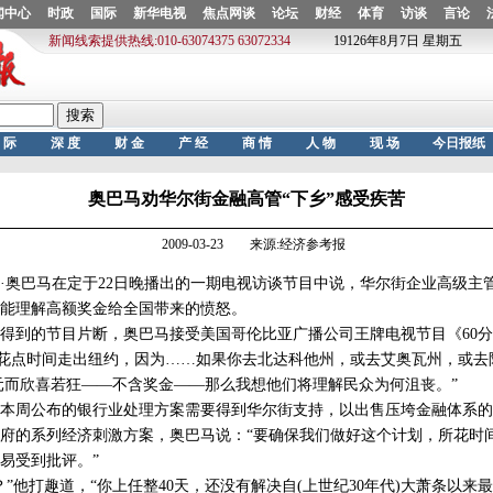
奥巴马劝华尔街金融高管“下乡”感受疾苦
2009-03-23 来源:经济参考报
巴马在定于22日晚播出的一期电视访谈节目中说，华尔街企业高级主管
能理解高额奖金给全国带来的愤怒。
到的节目片断，奥巴马接受美国哥伦比亚广播公司王牌电视节目《60分
要花点时间走出纽约，因为……如果你去北达科他州，或去艾奥瓦州，或去
美元而欣喜若狂——不含奖金——那么我想他们将理解民众为何沮丧。”
周公布的银行业处理方案需要得到华尔街支持，以出售压垮金融体系的“
的系列经济刺激方案，奥巴马说：“要确保我们做好这个计划，所花时
易受到批评。”
他打趣道，“你上任整40天，还没有解决自(上世纪30年代)大萧条以来