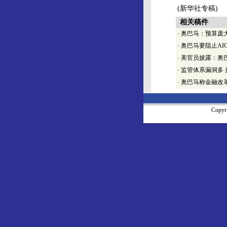
(新华社专稿)
相关稿件
·
奥巴马：预算庞
·
奥巴马要阻止AI
·
美官员披露：奥
·
监管体系漏洞多 
·
奥巴马称金融改革
Copy