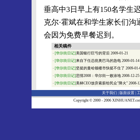
垂高中3日早上有150名学
克尔·霍斌在和学生家长们沟
会因为免费早餐迟到。
相关稿件
·
[华尔街日记]
美国银行巨亏的背后
2009-01-21
·
[华尔街日记]
来自下任总统奥巴马的急电
2009-01-14
·
[华尔街日记]
坚挺的曼哈顿楼市快挺不住了
2009-01-
·
[华尔街日记]
悲情2008：华尔街一败涂地
2008-12-25
·
[华尔街日记]
美林CEO放弃索薪给民众"降火"
2008-1
关于我们 |
版面设置
|
Copyright © 2000 - 2006 XINHUA