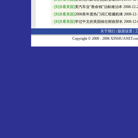
·
[刘洪看美国]
美汽车业"救命钱"治标难治本
2008-12-
·
[刘洪看美国]
2008美年度热门词汇暗藏机锋
2008-12-
·
[刘洪看美国]
学过中文的美国候任财政部长
2008-12-
关于我们 |
版面设置
|
Copyright © 2000 - 2006 XINHUA