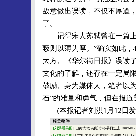
故意做出误读，不仅不厚道，
了。
记得宋人苏轼曾在一篇上书
蔽则以薄为厚。”确实如此，
大方。《华尔街日报》误读
文化的了解，还存在一定局
鼓励。身为媒体人，笔者以为
石”的雅量和勇气，但在报道
(本报记者刘洪1月12日发
相关稿件
·
[刘洪看美国]
"山姆大叔"期盼寒冬早日过去
2009-01-
·
[刘洪看美国]
上世纪大萧条的悲剧会重演吗
2008-12-