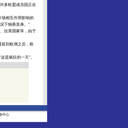
许多欧盟成员国正在
市场相互作用影响的
况下独善其身。”
、拉美国家等，由于
蔓延到欧洲之后，欧
这是疯狂的一天”。
社网络中心