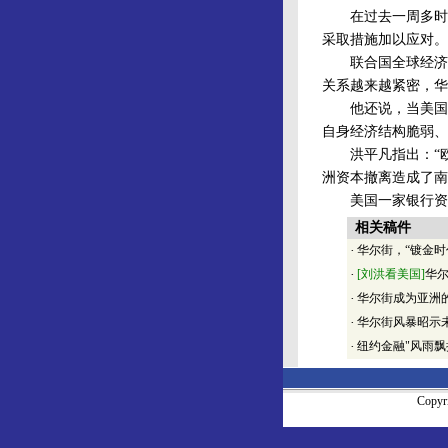
在过去一周多时间
采取措施加以应对。
联合国全球经济监
关系越来越紧密，华
他还说，当美国和
自身经济结构脆弱、
洪平凡指出：“欧
洲资本撤离造成了南
美国一家银行资深分
相关稿件
·
华尔街，“镀金时
·
[刘洪看美国]
华尔
·
华尔街成为亚洲
·
华尔街风暴昭示
·
纽约金融"风雨飘
Copy