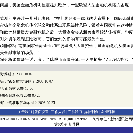
里，美国金融危机明显蔓延到欧洲，一些欧盟大型金融机构陷入困境，
测部主任洪平凡对记者说：“在世界经济一体化的大背景下，国际金融
尔街的金融危机使全球金融体系出现系统性风险，很难有国家能在这种情
欧洲相继爆发金融危机之后，大量资金会从新兴市场经济体撤离。印度
对外资依赖程度比较高，它们受到的影响有可能最为严重。
洲国家在南美国家金融企业和市场里投入大量资金，当金融危机从美国
美金融市场的动荡。”
析师詹森告诉记者，全球股市市值在6日一天里损失了2.5万亿美元，“
代”终结了
2008-10-07
街，“镀金时代”终结了
2008-10-07
的反面教材
2008-10-06
未来金融新业态
2008-09-26
摇" 上海将取代华尔街？
2008-09-25
关于我们 |
版面设置
|
工作人员
|
联系我们
|
媒体刊例
|
友情链接
right © 2000 - 2006 XINHUANET.com All Rights Reserved. 制作单位：新华通讯
版权所有 新华网