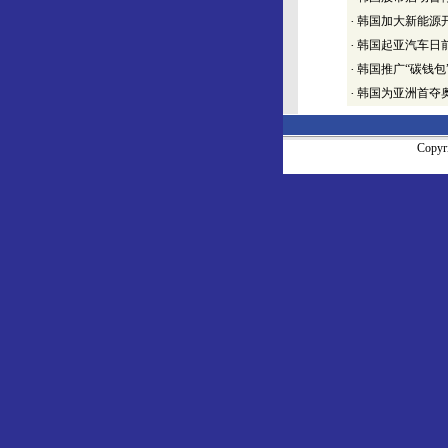
·
韩国加大新能源
·
韩国起亚汽车日前
·
韩国推广“碳钱包
·
韩国为亚洲首夺
Copy