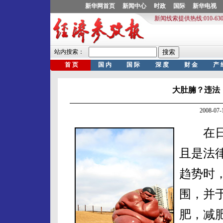
大肚腩？违法
2008-0
在日本
且是法
趋势时
围，并
肥，减