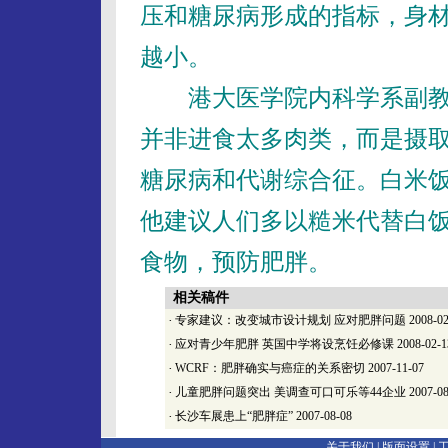
压和糖尿病形成的指标，身
越小。
港大医学院内科学系副教
并非进食太多肉类，而是摄
糖尿病和代谢综合征。白米
他建议人们多以糙米代替白
食物，预防肥胖。
相关稿件
·
专家建议：改变城市设计规划 应对肥胖问题
2008-02
·
应对青少年肥胖 英国中学将设烹饪必修课
2008-02-1
·
WCRF：肥胖确实与癌症的关系密切
2007-11-07
·
儿童肥胖问题突出 美调查可口可乐等44企业
2007-08
·
长沙车展患上“肥胖症”
2007-08-08
关于我们 |
版面设置
|