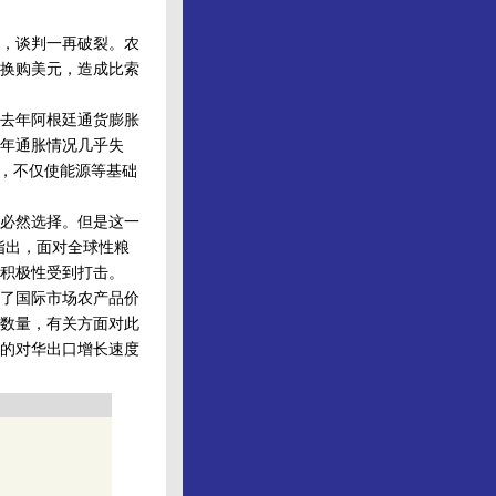
，谈判一再破裂。农
换购美元，造成比索
去年阿根廷通货膨胀
年通胀情况几乎失
贴，不仅使能源等基础
必然选择。但是这一
指出，面对全球性粮
积极性受到打击。
了国际市场农产品价
数量，有关方面对此
的对华出口增长速度