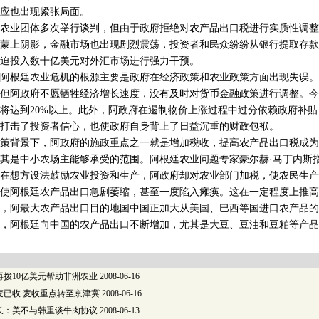
应也出现紧张局面。
业团体多次举行谈判，但由于政府拒绝对农产品出口税进行实质性调整
蒙上阴影，金融市场也出现剧烈震荡，投资者和民众纷纷从银行提取存款
迫投入数十亿美元对外汇市场进行强力干预。
根廷农业危机的根源主要是政府在经济政策和农业政策方面出现失误。
但阿政府不愿牺牲经济增长速度，没有及时对货币金融政策进行调整。今
将达到20%以上。此外，阿政府在遏制物价上涨过程中过分依赖政府补
打击了投资者信心，也使政府自身背上了日益沉重的财政包袱。
背景下，阿政府的施政重点之一就是增加税收，提高农产品出口税成为
其是中小农场主能够承受的范围。阿根廷农业问题专家豪尔赫·马丁内斯
在想方设法鼓励农业投资和生产，阿政府却对农业部门加税，使农民生产
阿根廷农产品出口急剧萎缩，甚至一度陷入瘫痪。这在一定程度上推高
，阿最大农产品出口目的地国中国正加大从美国、巴西等国进口农产品的
，阿根廷向中国的农产品出口不断增加，尤其是大豆、豆油和豆粕等产品
再拨10亿美元帮助非洲农业
2008-06-16
麦已收 麦收重点转至京津冀
2008-06-16
长：美不与韩重谈牛肉协议
2008-06-13