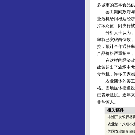
多城市的基本食品供
罢工期间政府与农
业危机给阿根廷经济
持续贬值，阿央行被
分析人士认为，阿
率就已突破两位数，
控，预计全年通胀率
产品价格严重扭曲，
在这样的经济政策
政策超出了农场主尤
食危机，许多国家都
农业团体的罢工使
格。当地媒体报道说
已表示担忧。近年来
非常惊人。
相关稿件
·
非洲开发银行将
·
农业部：八成小
·
美国农业部副部