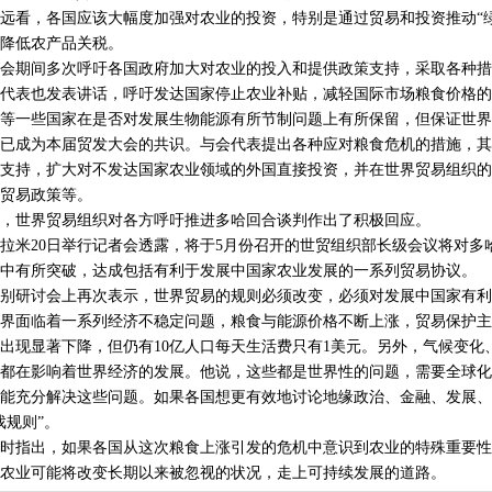
看，各国应该大幅度加强对农业的投资，特别是通过贸易和投资推动“绿
降低农产品关税。
期间多次呼吁各国政府加大对农业的投入和提供政策支持，采取各种措
代表也发表讲话，呼吁发达国家停止农业补贴，减轻国际市场粮食价格的
一些国家在是否对发展生物能源有所节制问题上有所保留，但保证世界
已成为本届贸发大会的共识。与会代表提出各种应对粮食危机的措施，其
支持，扩大对不发达国家农业领域的外国直接投资，并在世界贸易组织的
贸易政策等。
世界贸易组织对各方呼吁推进多哈回合谈判作出了积极回应。
米20日举行记者会透露，将于5月份召开的世贸组织部长级会议将对多
中有所突破，达成包括有利于发展中国家农业发展的一系列贸易协议。
别研讨会上再次表示，世界贸易的规则必须改变，必须对发展中国家有利
面临着一系列经济不稳定问题，粮食与能源价格不断上涨，贸易保护主
出现显著下降，但仍有10亿人口每天生活费只有1美元。另外，气候变化
都在影响着世界经济的发展。他说，这些都是世界性的问题，需要全球化
能充分解决这些问题。如果各国想更有效地讨论地缘政治、金融、发展、
戏规则”。
指出，如果各国从这次粮食上涨引发的危机中意识到农业的特殊重要性
农业可能将改变长期以来被忽视的状况，走上可持续发展的道路。