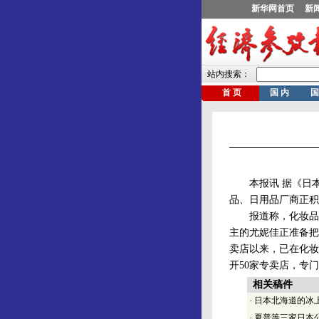
本报讯 据《日本
品、日用品厂商正积
报道称，化妆品巨
主的尤妮佳正准备把
卖店以来，已在化妆
开50家专卖店，专
相关稿件
·
日本北海道的冰上
·
夏普等三家日本