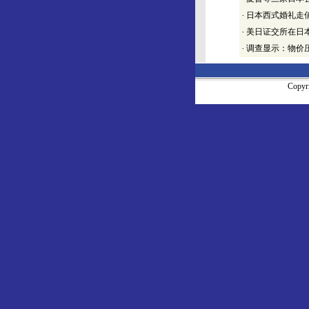
·
日本西式婚礼走俏
·
美日证交所在日
·
调查显示：物价压
Copy