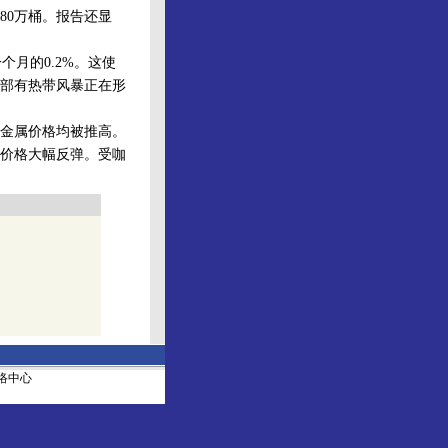
80万桶。报告还显
月的0.2%。这使
部有热带风暴正在形
金属价格均被推高。
价格大幅反弹。受咖
社网络中心