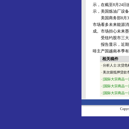
示，在截至8月24
示，美国炼油厂设备开
美国商务部8月31
市场看多未来能源消
成。市场担心未来墨
受纽约股市三大股
报告显示，近期科
啡主产国越南本季有
相关稿件
·
分析人士:次贷
·
美次级抵押贷款
·
[国际大宗商品一
·
[国际大宗商品一
·
[国际大宗商品一
Copy