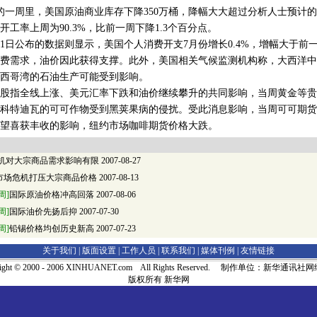
日的一周里，美国原油商业库存下降350万桶，降幅大大超过分析人士预计的
工率上周为90.3%，比前一周下降1.3个百分点。
日公布的数据则显示，美国个人消费开支7月份增长0.4%，增幅大于前一个
费需求，油价因此获得支撑。此外，美国相关气候监测机构称，大西洋中
西哥湾的石油生产可能受到影响。
指全线上涨、美元汇率下跌和油价继续攀升的共同影响，当周黄金等贵
特迪瓦的可可作物受到黑荚果病的侵扰。受此消息影响，当周可可期货
望喜获丰收的影响，纽约市场咖啡期货价格大跌。
危机对大宗商品需求影响有限
2007-08-27
市场危机打压大宗商品价格
2007-08-13
周]
国际原油价格冲高回落
2007-08-06
周]
国际油价先扬后抑
2007-07-30
周]
铅锡价格均创历史新高
2007-07-23
关于我们 |
版面设置
|
工作人员
|
联系我们
|
媒体刊例
|
友情链接
right © 2000 - 2006 XINHUANET.com All Rights Reserved. 制作单位：新华通讯
版权所有 新华网