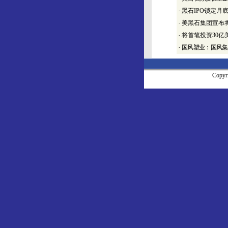
·
黑石IPO锁定月底 
·
美黑石集团宣布将
·
将首笔投资30
·
国风塑业：国风集
Copy