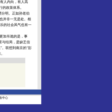
有人内向，有人高
现行的政策体系。
渭分明。正如孙老伯
，也并非一无是处。相
乐的社会风气也有一
更加吊诡的是，事
场景与结局，是缺乏信
”。联想到南京的“彭
来。
社网络中心