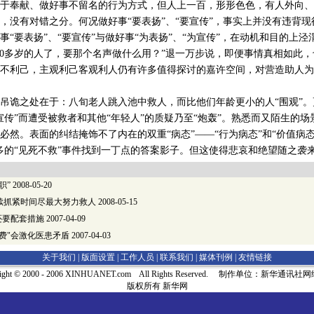
于奉献、做好事不留名的行为方式，但人上一百，形形色色，有人外向、
，没有对错之分。何况做好事“要表扬”、“要宣传”，事实上并没有违背
要表扬”、“要宣传”与做好事“为表扬”、“为宣传”，在动机和目的上泾
80多岁的人了，要那个名声做什么用？”退一万步说，即便事情真相如此
不利己，主观利己客观利人仍有许多值得探讨的嘉许空间，对营造助人为
诡之处在于：八旬老人跳入池中救人，而比他们年龄更小的人“围观”。
宣传”而遭受被救者和其他“年轻人”的质疑乃至“炮轰”。熟悉而又陌生的
必然。表面的纠结掩饰不了内在的双重“病态”——“行为病态”和“价值病态
多的“见死不救”事件找到一丁点的答案影子。但这使得悲哀和绝望随之袭
职”
2008-05-20
续抓紧时间尽最大努力救人
2008-05-15
还要配套措施
2007-04-09
费"会激化医患矛盾
2007-04-03
关于我们 |
版面设置
|
工作人员
|
联系我们
|
媒体刊例
|
友情链接
right © 2000 - 2006 XINHUANET.com All Rights Reserved. 制作单位：新华通讯
版权所有 新华网