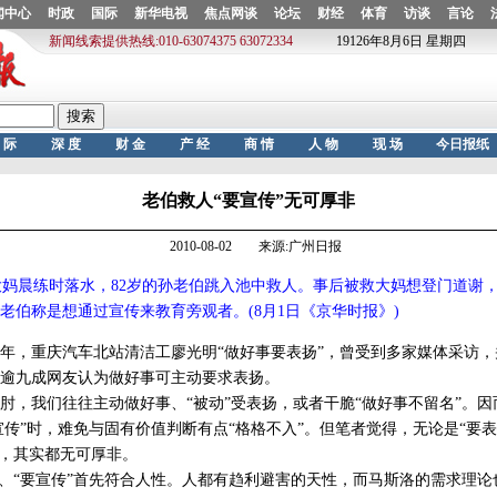
老伯救人“要宣传”无可厚非
2010-08-02 来源:广州日报
妈晨练时落水，82岁的孙老伯跳入池中救人。事后被救大妈想登门道谢
老伯称是想通过宣传来教育旁观者。(8月1日《京华时报》)
年，重庆汽车北站清洁工廖光明“做好事要表扬”，曾受到多家媒体采访
逾九成网友认为做好事可主动要求表扬。
我们往往主动做好事、“被动”受表扬，或者干脆“做好事不留名”。因
要宣传”时，难免与固有价值判断有点“格格不入”。但笔者觉得，无论是“要
伯，其实都无可厚非。
“要宣传”首先符合人性。人都有趋利避害的天性，而马斯洛的需求理论