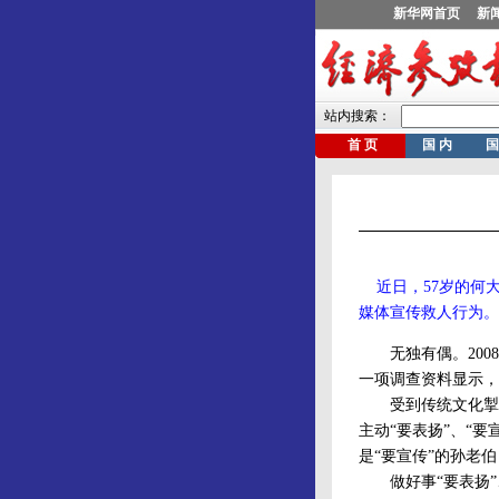
近日，57岁的何大
媒体宣传救人行为。
无独有偶。2008
一项调查资料显示，
受到传统文化掣肘，
主动“要表扬”、“
是“要宣传”的孙老
做好事“要表扬”、