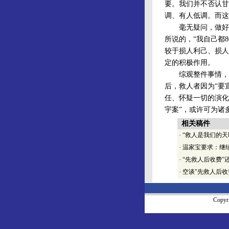
要。我们并不否认甘
调、有人低调。而这
毫无疑问，做好事“
所说的，“我自己都
较于损人利己、损人
定的积极作用。
综观整件事情，吊
后，救人者因为“要
任、怀疑一切的演化
宇案”，或许可为诸
相关稿件
·
“救人是我们的天
·
温家宝要求：继
·
“先救人后收费”
·
空谈"先救人后收
Copy