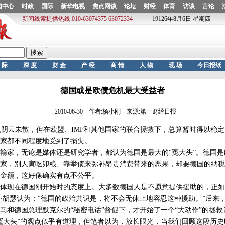
德国或是欧债危机最大受益者
2010-06-30 作者:杨小刚 来源:第一财经日报
云未散，但在欧盟、IMF和其他国家的联合拯救下，总算暂时得以稳定
家都不同程度地受到了损失。
家，无论是媒体还是研究学者，都认为德国是最大的“冤大头”。德国是
家，别人寅吃卯粮、靠举债来弥补昂贵消费带来的恶果，却要德国的纳税
金额，这好像确实有点不公平。
现在德国刚开始时的态度上。大多数德国人是不愿意提供援助的，正如
·胡瑟认为：“德国的政治共识是，将不会无休止地容忍这种援助。”后来
马和德国总理默克尔的“秘密电话”督促下，才开始了一个“大动作”的拯救
大头”的观点似乎有道理，但笔者以为，放长眼光，当我们回顾这段历史