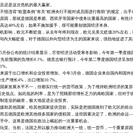
且还是这次危机的最大赢家。
违背“欧盟条例”有关“欧洲央行不能对成员国进行救助”的规定，出手
原因，那就是德国是希腊、西班牙等国家中债务比重最高的国家，有统计
高达40%左右，如果不施加援手，很可能重创德国经济本身。
影响，欧元不断贬值，从去年年终到现在，欧元兑美元贬值20%左右，
时间内大幅贬值，对于德国以外向型经济为主的国家来说，强劲地促进了
月份公布的统计结果显示，尽管经济活动受寒冬影响，今年第一季度德
专家先前预测的负增长0.1%。德意志银行预计，今年第二季度德国经济呈加
1%。
源于出口增长和企业投资增加。今年3月份，德国企业来自国内和国外
工业生产增长4%，出口增加10.7%。
家发展水平不一，但都实行统一的货币政策，为了维持欧洲经济的复苏
历史低点。如此低的利率，是为了照顾那些增长乏力的南欧国家，但对于
制造业的融资，极大地促进企业投资。
助其他国家，给其他国家提供贷款，实际是把德国推到了欧元区的前台
而且德国是欧洲其他很多国家的债权国，这些因素决定了，欧洲的命运—
手中。这将是德国在政治上崛起的一次重要机会。
笑。当初，法国之所以极力推动欧洲大一统，统一货币，一个重要原因