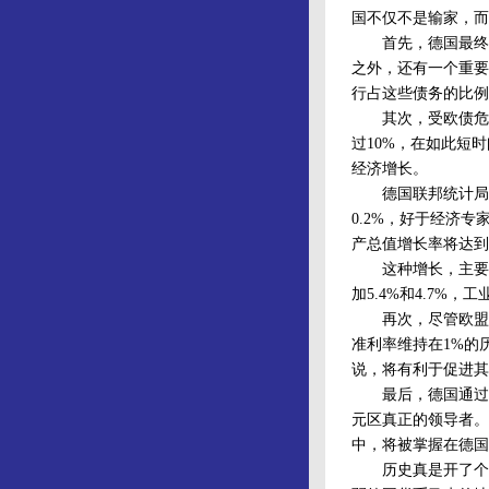
国不仅不是输家，而
首先，德国最终不惜
之外，还有一个重要
行占这些债务的比例
其次，受欧债危机
过10%，在如此短
经济增长。
德国联邦统计局5
0.2%，好于经济
产总值增长率将达到
这种增长，主要来
加5.4%和4.7%，
再次，尽管欧盟国
准利率维持在1%的
说，将有利于促进其
最后，德国通过援
元区真正的领导者。
中，将被掌握在德国
历史真是开了个玩