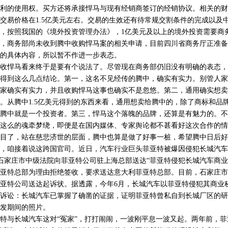
利的使用权。买方还将承接悍马与现有经销商签订的经销协议。相关的财
交易价格在1.5亿美元左右。交易的生效还有待常规交割条件的完成以及
，按照我国的《境外投资管理办法》，1亿美元及以上的境外投资需要商
示，商务部尚未收到腾中收购悍马案的相关申请，目前四川省商务厅正准
的具体内容，所以暂不作进一步表态。
悍马看来终于是要有个说法了。尽管现在商务部仍旧没有明确的表态，
得到这么几点结论。第一，这名不见经传的腾中，确实有实力。别管人家
家确实有实力，并且收购悍马这事也确实不是忽悠。第二，通用确实想卖
。从腾中1.5亿美元得到的东西来看，通用想卖给腾中的，除了商标和品
腾中就是一个投资者。第三，悍马这个落魄的品牌，还算是有魅力的。不
这么的魂牵梦绕，即便是在国内媒体、专家舆论都不甚看好这次合作的情
目了，站在慈悲济世的层面，腾中也算是做了好事一桩，希望腾中日后好
咱接着说这跨国官司。近日，汽车行业巨头菲亚特被爆因侵犯长城汽车
夕，石家庄市中级法院向菲亚特公司驻上海总部送达“菲亚特侵犯长城汽车商
亚特总部为理由拒绝签收，要求送达意大利菲亚特总部。目前，石家庄市
亚特公司送达起诉状。据透露，今年6月，长城汽车以菲亚特侵犯其商业
诉讼：长城汽车已掌握了确凿的证据，证明菲亚特曾私自到长城厂区的研
发期间的照片。
与长城汽车这对“冤家”，打打闹闹，一波刚平息一波又起。两年前，菲