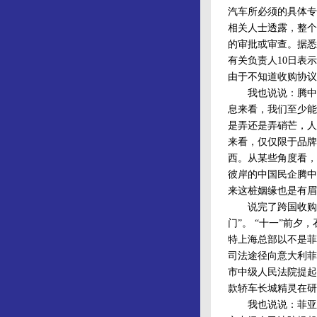
汽车所必须的具体专
相关人士透露，整个
的审批或审查。据悉
有关负责人10日表
由于不知道收购协议
我也说说：腾中收
息来看，我们至少能
是弄还是弄硝芒，人
来看，仅仅限于品牌
西。从某些角度看，
彼岸的中国民企腾中
来这桩姻缘也是有眉
说完了跨国收购，
门”。 “十一”前
特上海总部以不是菲
司法途径向意大利菲
市中级人民法院提起
款轿车长城精灵在研
我也说说：菲亚特