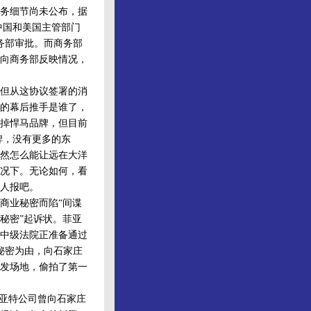
务细节尚未公布，据
中国和美国主管部门
务部审批。而商务部
备向商务部反映情况，
但从这协议签署的消
的幕后推手是谁了，
掉悍马品牌，但目前
牌，没有更多的东
然怎么能让远在大洋
况下。无论如何，看
人报吧。
商业秘密而陷“间谍
业秘密”起诉状。菲亚
中级法院正准备通过
秘密为由，向石家庄
发场地，偷拍了第一
亚特公司曾向石家庄