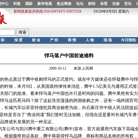
悍马落户中国前途难料
2009-10-12 来源:人民网
热点莫过于腾中收购悍马的正式签约。就在中方媒体还在怀疑腾中与悍
的时候，本月9日，从美国底特律传来消息，腾中1.5亿美元与通用正式
关部门的批准。看来悍马落户中国也许只是时间的问题。腾中果然有实力
悍马这匹死马吗？除了这起浩浩荡荡的跨国收购之外，还有一场跨国官司
，长城汽车以菲亚特侵犯其商业秘密为由，向石家庄市中级人民法院提起
菲亚特是否当了“商业间谍”我们暂时无法知晓，但现在还是要对长城汽车
品牌成长发展的另一种见证。
车公司与四川腾中重工有限公司(腾中)宣布，双方就通用汽车旗下高端
。根据最终协议条款，腾中将获得悍马品牌、商标和商品名称的所有权，