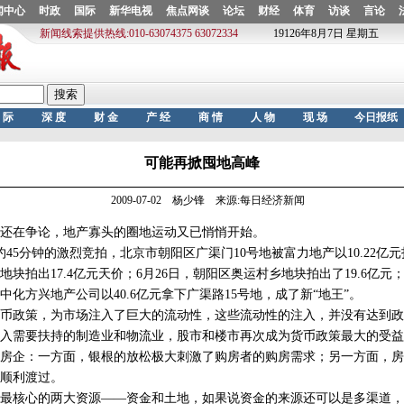
可能再掀囤地高峰
2009-07-02 杨少锋 来源:每日经济新闻
在争论，地产寡头的圈地运动又已悄悄开始。
5分钟的激烈竞拍，北京市朝阳区广渠门10号地被富力地产以10.22亿元
块拍出17.4亿元天价；6月26日，朝阳区奥运村乡地块拍出了19.6亿元；
中化方兴地产公司以40.6亿元拿下广渠路15号地，成了新“地王”。
币政策，为市场注入了巨大的流动性，这些流动性的注入，并没有达到政
入需要扶持的制造业和物流业，股市和楼市再次成为货币政策最大的受益
房企：一方面，银根的放松极大刺激了购房者的购房需求；另一方面，房
顺利渡过。
核心的两大资源——资金和土地，如果说资金的来源还可以是多渠道，