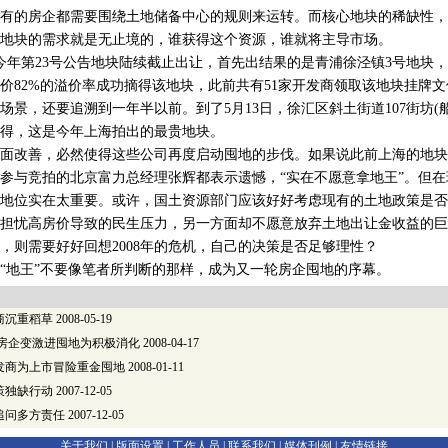
有的房企都需要围绕土地储备中心的规则来运转。而核心地块的稀缺性，
地块的需求就是无止境的，谁获得这个资源，谁就将主导市场。
年第23号公告地块陆续截止出让，首先出结果的是青浦徐泾镇3号地块，金
价82%的溢价率成功摘得该地块，此前共有51家开发商领取该地块挂牌
场景，还要追溯到一年半以前。到了5月13日，徐汇区斜土街道107街坊(船
得，这是今年上海拍出的最贵地块。
改善，必然使得这些公司再度启动囤地的步伐。如果说此前上海的地块
、参与竞拍的北京富力总经理张辉都表示遗憾，“实在不愿意拿地王”。但
地位实在太重要。或许，国土资源部门应该好好考虑现有的土地政策是否
担忧高房价导致的民生压力，另一方面却不愿意放弃土地出让金收益的巨
，则需要好好回想2008年的危机，自己的决策是否足够理性？
地王”不要像笔者所判断的那样，成为又一轮房企囤地的序幕。
商沉重稻草
2008-05-19
地房企变激进囤地为积极消化
2008-04-17
发商为上市冒险重金囤地
2008-01-11
策独缺行动
2007-12-05
追问多方责任
2007-12-05
关于我们 |
版面设置
|
工作人员
|
联系我们
|
媒体刊例
|
友情链接