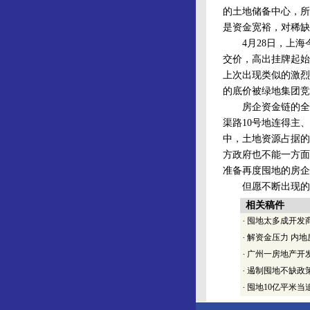
的土地储备中心，所
是资金宽裕，对稀缺
4月28日，上海今
交价，高出挂牌起始
上次出现类似的激烈
的底价被绿地集团竞
房企资金链的全面
渠路10号地连得主
中，土地资源占据的
方政府也不能一方面
准备再度囤地的房企
但愿不断出现的“
相关稿件
·
囤地太多成开发
·
解资金压力 内
·
广州一房地产开
·
遏制囤地不缺政
·
囤地10亿平米当