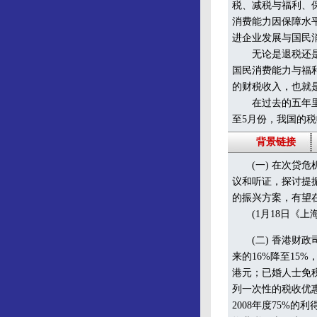
税、减税与福利、
消费能力因保障水
进企业发展与国民
无论是退税还是减
国民消费能力与福
的财税收入，也就
在过去的五年里，
至5月份，我国的
背景链接
(一) 在次贷危
议和听证，探讨提
的振兴方案，有望在
(1月18日《上海
(二) 香港财政司
来的16%降至15%
港元；已婚人士免税
列一次性的税收优惠
2008年度75%的利