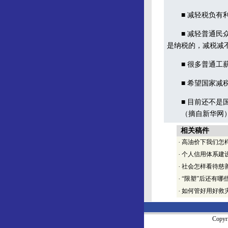
■ 减轻税负有利
■ 减轻普通民众
是纳税的，减税减
■ 很多普通工薪
■ 希望国家减税,
■ 目前还不是国
（摘自新华网
相关稿件
·
高油价下我们怎
·
个人信用体系建
·
社会怎样看待慈
·
“限塑”后还有哪
·
如何管好用好救
Copy