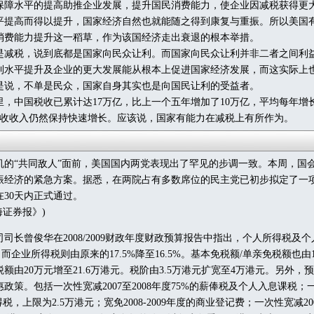
保障水平的提高助推企业发展，提升国民消费能力，使企业因减税获得更
平提高而得以提升，国家经济自然也就能随之得到康复与重振。所以美国
消费能力提升这一稻草，作为该国经济走出衰退的根本举措。
税，说到底都是国家向民众让利。而国家向民众让利并非二者之间利
利水平提升及企业的更大发展能从根本上促进国家经济发展，而这实际上
是说，不单是民众，国家自身其实也是向国民让利的受益者。
中国税收已累计达17万亿，比上一个五年增加了10万亿，平均每年增
税收收入仍然保持快速增长。应该说，国家有能力在减税上有所作为。
机的“共同敌人”面前，美国国内两党表现出了罕见的步调一致。本周，国
振经济的紧急方案。据悉，在两院占有多数席位的民主党已初步拟定了一项规
30天内正式通过。
证券报》)
司长曾俊华在2008/2009财政年度财政预算报告中指出，个人所得税及
，而企业所得税则由原来的17.5%降至16.5%。基本免税额/单亲免税额也由1
额由20万元增至21.6万港元。税阶由3.5万港元扩宽至4万港元。另外，
政策。包括一次性宽减2007至2008年度75%的薪俸税及个人入息课税；一次
得税，上限为2.5万港元；宽免2008-2009年度的商业登记费；一次性宽减2007