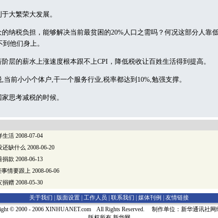
于大繁荣大发展。
的纳税负担，能够解决当前最贫困的20%人口之需吗？何况这部分人靠
不到他们身上。
阶层的薪水上涨速度根本跟不上CPI，降低税收让百姓生活得到提高。
当前小小个体户,干一个服务行业,税率都达到10%,勉强支撑。
家思考减税的时候。
）
样生活
2008-07-04
设还缺什么
2008-06-20
善捐款
2008-06-13
些事情要跟上
2008-06-06
灾捐赠
2008-05-30
关于我们 |
版面设置
|
工作人员
|
联系我们
|
媒体刊例
|
友情链接
right © 2000 - 2006 XINHUANET.com All Rights Reserved. 制作单位：新华通讯
版权所有 新华网