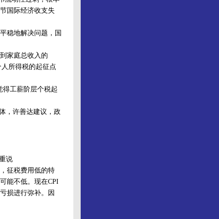
节国际经济收支失
平稳地解决问题，国
到家庭总收入的
个人所得税的起征点
觉得工薪阶层个税起
体，许善达建议，政
重说
，征税费用低的特
能不低。现在CPI
亏损进行弥补。因