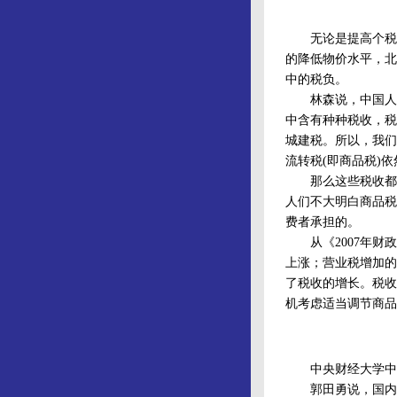
无论是提高个税起
的降低物价水平，北
中的税负。
林森说，中国人对
中含有种种税收，税
城建税。所以，我们
流转税(即商品税)
那么这些税收都是
人们不大明白商品税
费者承担的。
从《2007年财政
上涨；营业税增加的
了税收的增长。税收
机考虑适当调节商品
中央财经大学中国
郭田勇说，国内的