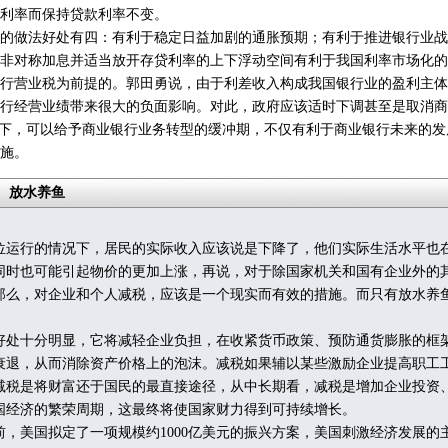
利率而保持贷款利率不变。
做法好处有四：有利于稳定日益加剧的通胀预期；有利于推进银行业战
非对称加息并适当放开存贷利率的上下浮动空间有利于我国利率市场化的
营业税为前提的。郭田勇说，由于利差收入构成我国银行业的盈利主体
行经营业绩带来很大的负面影响。对此，政府应该适时下调甚至是取消商
应下，可以给予商业银行业务转型的缓冲期，不仅有利于商业银行未来的
施。
放水养鱼
行的情况下，居民的实际收入应该说是下降了，他们实际生活水平也
同时也可能引起物价的更加上涨，再说，对于除国家机关和国有企业外的
那么，对企业和个人减税，应该是一个现实而有效的措施。而只有放水养
十分明显，它将减轻企业负担，在收紧货币政策、预防通货膨胀的框
衰退，从而消除资产价格上的泡沫。减税如果辅以某些激励企业提高职工
减税是将财富还于国民的最直接途径，从中长期看，减税是增加企业投资
国经济的繁荣周期，这最终将使国家财力得到可持续增长。
美国拟定了一项规模约1000亿美元的振兴方案，美国刺激经济发展的