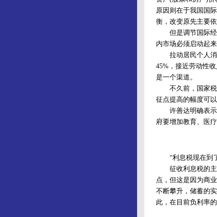
原因则在于我国国际
衡，改变原先主要依
但是调节国际经济
内市场必须启动起来
拉动居民个人消费
45%，接近劳动性
是一个渠道。
不久前，国家税务
征点提高的幅度可以
许善达明确表示：
府要增加教育、医疗
“利息税现在到了
征收利息税的主要
点，但这是因为商业
不断攀升，储蓄的实
此，在目前负利率的