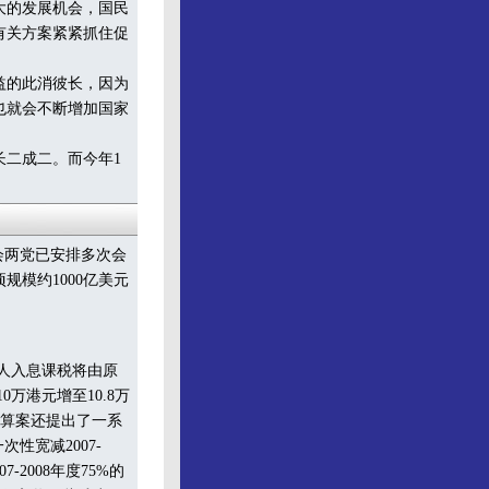
大的发展机会，国民
有关方案紧紧抓住促
益的此消彼长，因为
也就会不断增加国家
长二成二。而今年1
会两党已安排多次会
模约1000亿美元
个人入息课税将由原
0万港元增至10.8万
预算案还提出了一系
性宽减2007-
-2008年度75%的