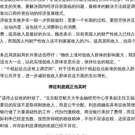
收支的失衡。要解决国内经济目前面临的问题，最根本的解决方法就是调
靠出口和外资拉动的经济发展模式。
收支失衡并非一朝一夕所能做到，需要一个长期的过程。要想尽快并且
，拉动内需，这包括个人消费和公共消费。
，提高收入是最好的办法。魏杰表示，目前美国人的财产性收入已经占
收入，而我国人均财产性收入还不到家庭收入的2%。提高居民收入，抬高
总局原副局长许善达也呼吁：“物价上涨对低收入群体的影响最大，我
适当大一点，以此实现低收入群体安居乐业，保持社会的稳定。”
“个税起征点还有上调空间”。对于没有达到个税起征点标准的低收入群
等公共开支，进一步减轻低收入群体在这方面的支出增长。
停征利息税正当其时
该停止征收的时候了。”北京航空航天大学金融研究中心常务副主任王福
目的应该不是取得财政收入，而是公平分配。利息税确实具有征收简便
银行做了大量基础性的工作，代扣代缴税收。商业银行承担了费用，而且可
际利率已经是负数。按照所得税的税收精神，不但不应该征税，还应该对
时候，对存款利息课税的依据已经不存在。