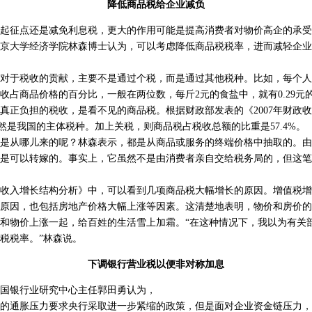
降低商品税给企业减负
征点还是减免利息税，更大的作用可能是提高消费者对物价高企的承受
京大学经济学院林森博士认为，可以考虑降低商品税税率，进而减轻企业
于税收的贡献，主要不是通过个税，而是通过其他税种。比如，每个人
收占商品价格的百分比，一般在两位数，每斤2元的食盐中，就有0.29元的增
真正负担的税收，是看不见的商品税。根据财政部发表的《2007年财政
依然是我国的主体税种。加上关税，则商品税占税收总额的比重是57.4%。
从哪儿来的呢？林森表示，都是从商品或服务的终端价格中抽取的。由
是可以转嫁的。事实上，它虽然不是由消费者亲自交给税务局的，但这笔
收入增长结构分析》中，可以看到几项商品税大幅增长的原因。增值税增
原因，也包括房地产价格大幅上涨等因素。这清楚地表明，物价和房价的
和物价上涨一起，给百姓的生活雪上加霜。“在这种情况下，我以为有关
税税率。”林森说。
下调银行营业税以便非对称加息
银行业研究中心主任郭田勇认为，
通胀压力要求央行采取进一步紧缩的政策，但是面对企业资金链压力，