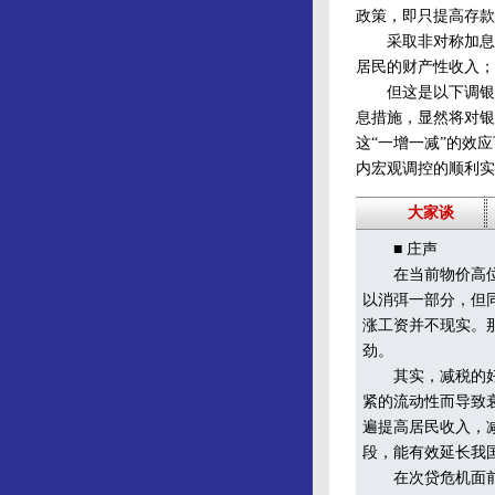
政策，即只提高存款
采取非对称加息的
居民的财产性收入；
但这是以下调银行
息措施，显然将对银
这“一增一减”的效
内宏观调控的顺利实
大家谈
■
庄声
在当前物价高位运
以消弭一部分，但
涨工资并不现实。
劲。
其实，减税的好处
紧的流动性而导致
遍提高居民收入，
段，能有效延长我
在次贷危机面前，