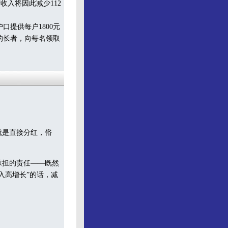
府收入将因此减少112
提供每户1800元
的长者，向每名领取
就是直接分红，俗
承担的责任——既然
入高增长”的话，减