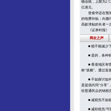
物业税，上限为2.5
亿港元。
曾俊华还在预算案
的电费补贴；向撒
高龄津贴的长者一次
《证券时报》
网友之声
■ 能不能减少下
■ 是的，各种税
■ 香港地区有惯
称“派糖”。通过直
■ 不如探讨如何
是提倡共同“分享
轻普通民众的纳税
■ 减税负不如稳
■ 减轻税负?可