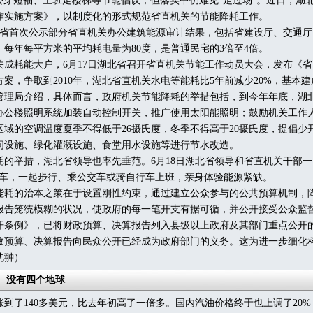
办公穿短袖、上班走楼梯等节能倡议，但落实中仍难免“走过场”。近日，湖
作实施方案》，以制度化的形式规范省直机关的节能降耗工作。
省首次公示部分省直机关办公建筑能源审计结果，包括省建设厅、交通厅
每年每平方米的平均耗电量为80度，是普通民宅的3倍至4倍。
耗能大户，6月17日湖北省召开省直机关节能工作动员大会，发布《省
案，争取到2010年，湖北省直机关水电等能耗比5年前减少20%，基本
管理局介绍，具体而言，政府机关节能降耗的举措包括，到今年年底，湖
办公楼照明系统加装自动控制开关，推广使用太阳能照明；鼓励机关工作
区域的空调温度夏季不得低于26摄氏度，冬季不得高于20摄氏度，提倡少
间设施、绿化灌溉设施、食堂用水设施等进行节水改造。
举措，湖北省领导也率先垂范。6月18日湖北省领导和省直机关干部一
小车，一起步行、乘公交车或骑自行车上班，亲身体验能源紧缺。
的治本之策在于设置刚性约束，通过建立公众参与的公共预算机制，
报告笼统模糊的状况，使政府的每一笔开支有据可循，并公开接受公众监督
开条例》，已将财政预算、决算报告列入县级以上政府及其部门重点公开
政预算、决算报告向民众公开已经成为政府部门的义务。这为进一步细化
沈翀）
没有四个地球
了140多美元，比去年初高了一倍多。国内汽油价格终于也上调了20%