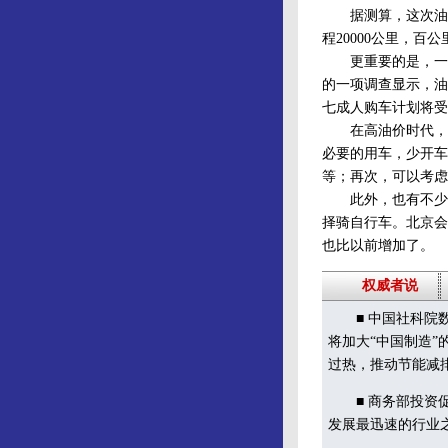
据测算，这次油价
程20000公里，百
更重要的是，一些
的一项调查显示，油价
七成人购车计划将受
在高油价时代，节
必要的用车，少开车
等；再次，可以考虑
此外，也有不少车
择骑自行车。北京会
也比以前增加了。
权威者说
■ 中国社科院数
将加大“中国制造
过热，推动节能减
■ 商务部投资促
发展最迅速的行业