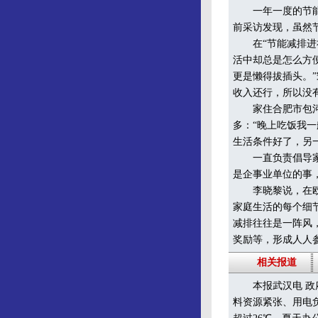
一年一度的节能减
前采访发现，虽然
在“节能减排进社
活中却总是怎么方
更是懒得拔插头。
收入还行，所以没
家住合肥市包河区
多：“晚上吃饭我
生活条件好了，另
一直负责倡导家庭
是企事业单位的事
李晓黎说，在欧美
家庭生活的每个细
减排往往是一阵风
奖励等，形成人人
相关报道
本报武汉电 政府
料资源紧张、用电