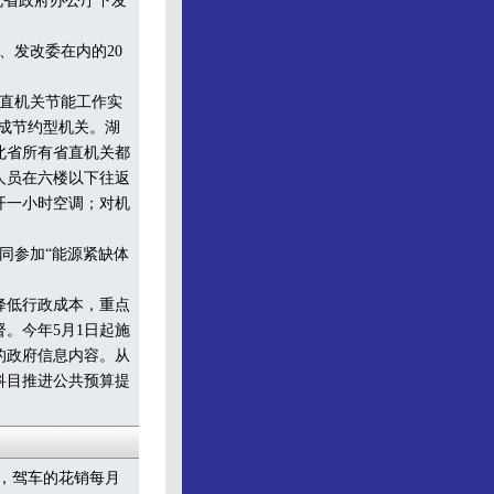
北省政府办公厅下发
、发改委在内的20
直机关节能工作实
建成节约型机关。湖
北省所有省直机关都
人员在六楼以下往返
开一小时空调；对机
同参加“能源紧缺体
降低行政成本，重点
。今年5月1日起施
的政府信息内容。从
科目推进公共预算提
，驾车的花销每月