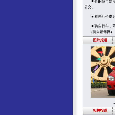
■ 有的城市禁电
公交。
■ 看来油价提升
■ 骑自行车，既
(摘自新华网)
图片报道
相关报道