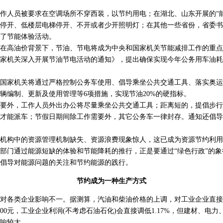
人员被要求在空调场所不穿西装，以节约用电；在湖北、山东开展的“能
停开、低楼层电梯停开、不开或者少开照明灯；在其他一些省份，省委书
了节能体验活动。
高油价背景下，节油、节电将成为中央和国家机关节能减排工作的重点
家机关深入开展节油节电活动的通知》，提出确保实现今年公务用车油耗
家机关将通过严格控制公务车使用、倡导乘坐公共交通工具、落实奥运
辆编制、更新及使用管理等6项措施，实现节油20%的硬指标。
外，工作人员外出办公将尽量乘坐公共交通工具；距离短的，提倡步行
才能派车；节假日期间除工作需要外，其它公务车一律封存。通知还倡导
构中的资源管理机制缺失、资源浪费现象惊人，这已成为资源节约利用
部门通过能源短缺的体验和节能降耗的推行，正是要通过“绿色行政”的
倡导对能源问题的关注和节约能源的践行。
节约成为一种生产方式
各类企业影响不一。据测算，汽油和柴油价格的上调，对工业企业直接
00元，工业企业利润(不考虑石油石化)会直接调低1.17%，但建材、电
响较大。