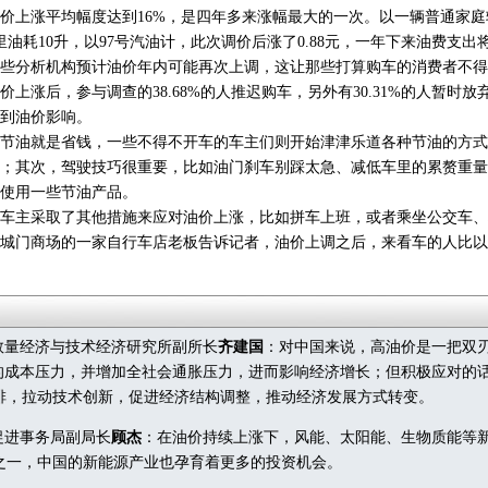
上涨平均幅度达到16%，是四年多来涨幅最大的一次。以一辆普通家庭
公里油耗10升，以97号汽油计，此次调价后涨了0.88元，一年下来油费支出将
分析机构预计油价年内可能再次上调，这让那些打算购车的消费者不得
上涨后，参与调查的38.68%的人推迟购车，另外有30.31%的人暂时
到油价影响。
油就是省钱，一些不得不开车的车主们则开始津津乐道各种节油的方式
；其次，驾驶技巧很重要，比如油门刹车别踩太急、减低车里的累赘重量
使用一些节油产品。
主采取了其他措施来应对油价上涨，比如拼车上班，或者乘坐公交车、
城门商场的一家自行车店老板告诉记者，油价上调之后，来看车的人比以
量经济与技术经济研究所副所长
齐建国
：对中国来说，高油价是一把双
”的成本压力，并增加全社会通胀压力，进而影响经济增长；但积极应对的
排，拉动技术创新，促进经济结构调整，推动经济发展方式转变。
进事务局副局长
顾杰
：在油价持续上涨下，风能、太阳能、生物质能等
之一，中国的新能源产业也孕育着更多的投资机会。