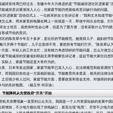
排宣传周已经过去，安徽今年大力推进的是“节能减排进社区进家庭”
节能减排意识逐渐深入人心，但家庭节能仍然面临有意识缺行动的问题。
区进家庭”启动仪式上，一位姓宋的女士告诉记者：“我和丈夫知道节能
便怎么来。周末家里的电脑在网上一挂就是一天，即使中间出去吃饭、打
”宋女士坦言，虽然有时也会心疼，但是为了图方便，没有采取什么节约措
有形成节俭的意识。
的陈良翠今年五十多岁，是社区的节能模范。她觉得儿子、媳妇的节
一般只开两个节能灯，儿子总觉得不亮，要把所有节能灯打开。”陈良翠认
一方面，年轻人的工作太忙，没有精力考虑琐碎的节能问题，怎么方便怎
节能减排的安徽省妇联副主席李晓黎告诉记者，提起节能大家往往想
，实际上，家庭节能还是大有作为的。
、日本等发达国家，家庭节能早已深入人心，在法律规范和政策调控
节。而我国目前在这一方面相距较远。节能教育尚未普及，相关的法律法
，之后很少有人过问。家庭节能方面，需要政策和资金支持。对做得好的
参与的良好氛围。（杨玉华 何宗渝）
节能降耗从先管政府“开关”开始
机关浪费现象一直受到公众关注。我国是一个人均资源短缺的发展中国
负荷增加，不少地方都出现了供电缺口，甚至出现“电荒”。尽管不少地方