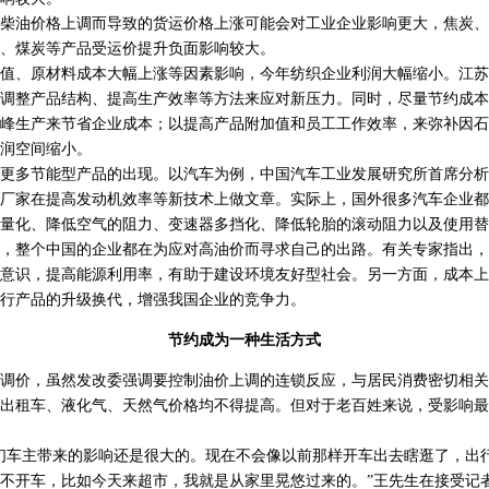
油价格上调而导致的货运价格上涨可能会对工业企业影响更大，焦炭、
、煤炭等产品受运价提升负面影响较大。
、原材料成本大幅上涨等因素影响，今年纺织企业利润大幅缩小。江苏
调整产品结构、提高生产效率等方法来应对新压力。同时，尽量节约成本
峰生产来节省企业成本；以提高产品附加值和员工工作效率，来弥补因石
润空间缩小。
多节能型产品的出现。以汽车为例，中国汽车工业发展研究所首席分析
厂家在提高发动机效率等新技术上做文章。实际上，国外很多汽车企业都
量化、降低空气的阻力、变速器多挡化、降低轮胎的滚动阻力以及使用替
整个中国的企业都在为应对高油价而寻求自己的出路。有关专家指出，
意识，提高能源利用率，有助于建设环境友好型社会。另一方面，成本上
行产品的升级换代，增强我国企业的竞争力。
节约成为一种生活方式
价，虽然发改委强调要控制油价上调的连锁反应，与居民消费密切相关
出租车、液化气、天然气价格均不得提高。但对于老百姓来说，受影响最
车主带来的影响还是很大的。现在不会像以前那样开车出去瞎逛了，出
不开车，比如今天来超市，我就是从家里晃悠过来的。”王先生在接受记