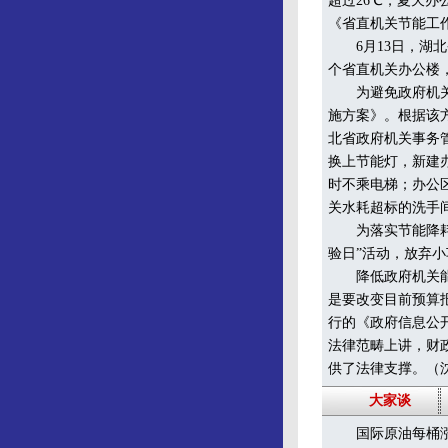
超过26℃，夏天
《省直机关节能工
6月13日，湖北
个省直机关办公楼，
为避免政府机关成
施方案》。根据该方
北省政府机关事务
换上节能灯，新建
时不乘电梯；办公
关水耗超标的洗手
为落实节能降耗的
验日”活动，放弃
降低政府机关能耗
是要改变目前预算
行的《政府信息公
法律范畴上讲，财
供了法律支撑。（
大家谈
国际原油每桶涨到