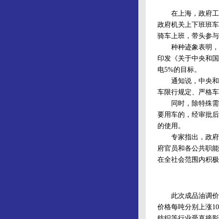
在上海，政府工作
政府机关上下班班车
骑车上班，带头参与
种种迹象表明，在
印发《关于中央和国
电5%的目标。
通知说，中央和国
车限行规定、严格车
同时，除特殊需要
要用车的，经审批后
的使用。
专家指出，政府机
府官员和各公共职能
在全社会范围内积极
此次成品油调价对
价格每吨分别上涨10
纺织等行业受直接影