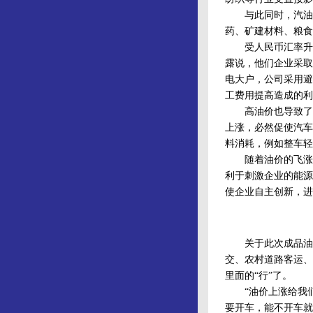
与此同时，汽油柴
药、矿建材料、粮食
受人民币汇率升值
露说，他们企业采取
电大户，公司采用避
工费用提高造成的利
高油价也导致了更
上涨，必然促使汽车
料消耗，例如整车轻
随着油价的飞涨，
利于刺激企业的能源
使企业自主创新，进
关于此次成品油调
交、农村道路客运、
里面的“行”了。
“油价上涨给我们
要开车，能不开车就