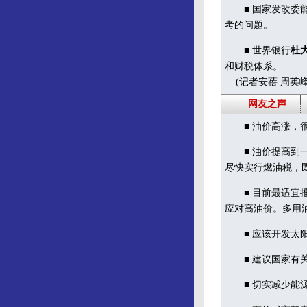
■ 国家发改委能
考的问题。
■ 世界银行
杜
和财税体系。
(记者安蓓 周英峰
网友之声
■ 油价高涨，很
■ 油价提高到一
尽快实行燃油税，
■ 目前最适宜推
应对高油价。多用
■ 应该开发太
■ 建议国家有关
■ 切实减少能源