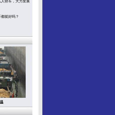
私人轿车，大力发展
不都挺好吗？
温