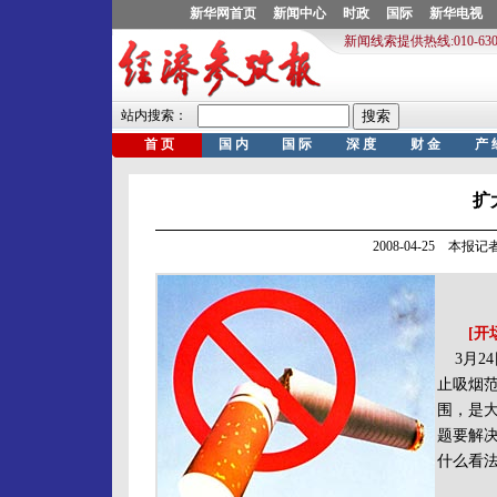
扩
2008-04-25 本报
[开
3月2
止吸烟范
围，是
题要解
什么看