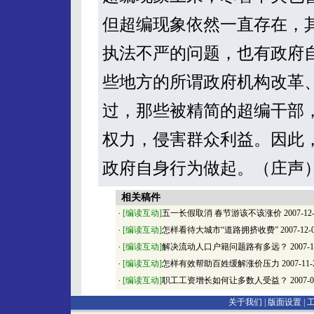
但超编现象依然一直存在，
执法不严的问题，也有政府
些地方的所谓政府机构改革
过，那些被精简的超编干部
权力，侵害群众利益。因此
政府自身行为做起。（庄声
相关稿件
·
[编读互动]
五一长假取消 春节游该不该涨价
2007-12
·
[编读互动]
怎样看待大城市“道路拥挤收费”
2007-12-
·
[编读互动]
解决流动人口户籍问题路有多远？
2007-1
·
[编读互动]
怎样有效帮助百姓缓解涨价压力
2007-11-
·
[编读互动]
职工工资增长如何让多数人受益？
2007-0
关于我们 |
版面设置
|