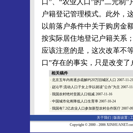
口”、“农业人口”的“二元制
户籍登记管理模式。此外，
以前落户条件中关于购房金额
按实际居住地登记户籍关系
应该注意的是，这次改革不等
口”存在的事实，只是改变了
相关稿件
·
北京五年内将逐步疏解约20万旧城区人口
2007-11-2
·
赵沁平:流动人口子女上学以就读"公办"为主
2007-11
·
我国农村绝对贫困人口锐减
2007-11-16
·
中国城市化将降低人口生育率
2007-10-24
·
我国有7.2亿农业人口参加新型农村合作医疗
2007-09
关于我们 |
版面设置
|
Copyright © 2000 - 2006 XINHUA