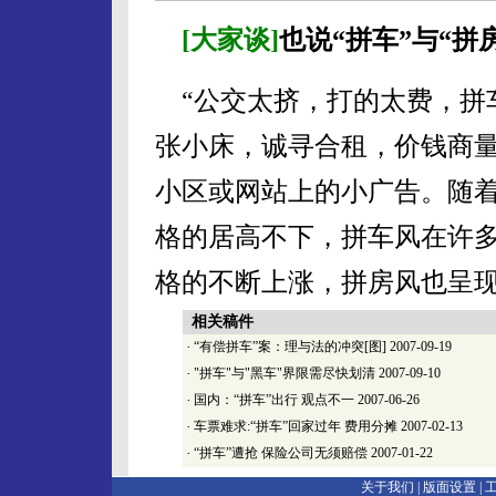
[大家谈]
也说“拼车”与“拼
“公交太挤，打的太费，拼车
张小床，诚寻合租，价钱商量
小区或网站上的小广告。随
格的居高不下，拼车风在许
格的不断上涨，拼房风也呈
相关稿件
·
“有偿拼车”案：理与法的冲突[图]
2007-09-19
·
"拼车"与"黑车"界限需尽快划清
2007-09-10
·
国内：“拼车”出行 观点不一
2007-06-26
·
车票难求:“拼车”回家过年 费用分摊
2007-02-13
·
“拼车”遭抢 保险公司无须赔偿
2007-01-22
关于我们 |
版面设置
|